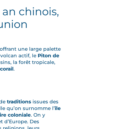
 an chinois,
éunion
offrant une large palette
 volcan actif, le
Piton de
ins, la forêt tropicale,
corail
.
 de
traditions
issues des
elle qu’on surnomme l’
île
ire coloniale
. On y
et d’Europe. Des
s religions, leurs