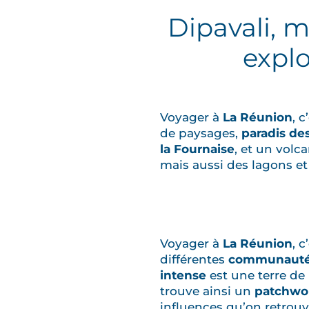
Dipavali, m
explo
Voyager à
La Réunion
, 
de paysages,
paradis de
la Fournaise
, et un volc
mais aussi des lagons e
Voyager à
La Réunion
, 
différentes
communaut
intense
est une terre de
trouve ainsi un
patchwor
influences qu’on retrou