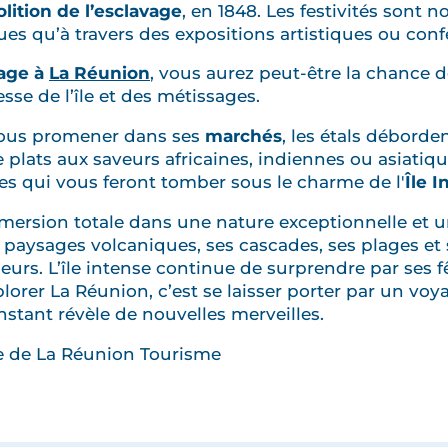
ition de l’esclavage
, en 1848. Les festivités sont
 rues qu’à travers des expositions artistiques ou con
age à
La Réunion
, vous aurez peut-être la chance de
esse de l’île et des métissages.
ous promener dans ses
marchés
, les étals déborde
 plats aux saveurs africaines, indiennes ou asiatiqu
tes qui vous feront tomber sous le charme de l'
Île 
mersion totale dans une nature exceptionnelle et u
s paysages volcaniques, ses cascades, ses plages et
eurs. L’île intense continue de surprendre par ses f
orer La Réunion, c’est se laisser porter par un voya
nstant révèle de nouvelles merveilles.
le de La Réunion Tourisme