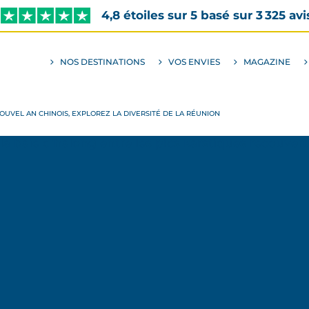
4,8 étoiles sur 5 basé sur 3 325 avi
NOS DESTINATIONS
VOS ENVIES
MAGAZINE
ALLER
AU
SOUS-
MENU
ENVIES
NOUVEL AN CHINOIS, EXPLOREZ LA DIVERSITÉ DE LA RÉUNION