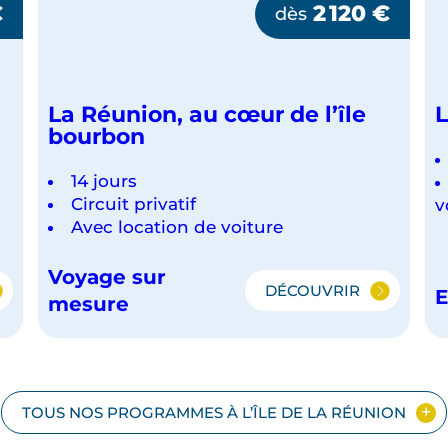
€
2 120
€
dès
La Réunion, au cœur de l’île
L
bourbon
14 jours
Circuit privatif
v
Avec location de voiture
Voyage sur
DÉCOUVRIR
E
IEL
LA
mesure
RÉUNION,
AU
CŒUR
DE
L’ÎLE
TOUS NOS PROGRAMMES À L’ÎLE DE LA RÉUNION
BOURBON