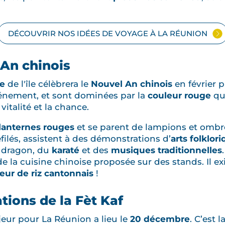
DÉCOUVRIR NOS IDÉES DE VOYAGE À LA RÉUNION
 An chinois
se
de l'île célèbrera le
Nouvel An chinois
en février p
vénement, et sont dominées par la
couleur rouge
qui
vitalité et la chance.
lanternes rouges
et se parent de lampions et ombrel
ilés, assistent à des démonstrations d’
arts folklor
u dragon, du
karaté
et des
musiques traditionnelles
 de la cuisine chinoise proposée sur des stands. Il 
ur de riz cantonnais
!
ions de la Fèt Kaf
ur pour La Réunion a lieu le
20 décembre
. C’est l