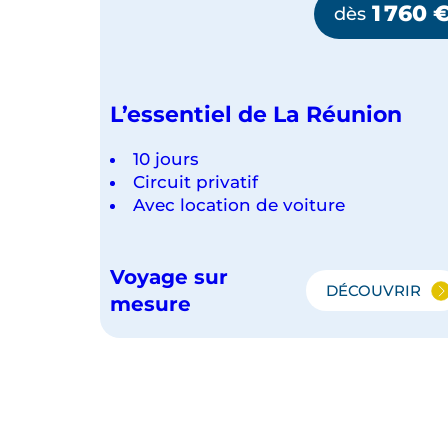
1 760
dès
L’essentiel de La Réunion
10 jours
Circuit privatif
Avec location de voiture
Voyage sur
DÉCOUVRIR
L’ESSENT
mesure
DE
LA
RÉUNION