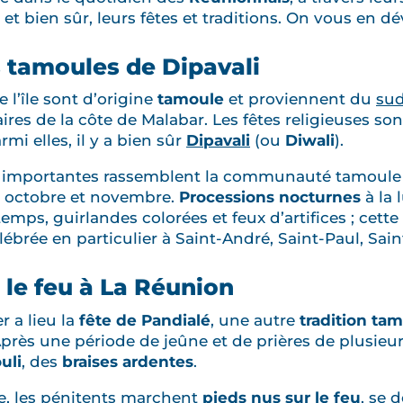
et bien sûr, leurs fêtes et traditions. On vous en d
s tamoules de Dipavali
 l’île sont d’origine
tamoule
et proviennent du
sud
aires de la côte de Malabar. Les fêtes religieuses s
i elles, il y a bien sûr
Dipavali
(ou
Diwali
).
us importantes rassemblent la communauté tamoule
e octobre et novembre.
Processions nocturnes
à la 
emps, guirlandes colorées et feux d’artifices ; cet
lébrée en particulier à Saint-André, Saint-Paul, Sain
 le feu à La Réunion
r a lieu la
fête de Pandialé
, une autre
tradition ta
rès une période de jeûne et de prières de plusieurs
uli
, des
braises ardentes
.
e, les pénitents marchent
pieds nus sur le feu
, se 