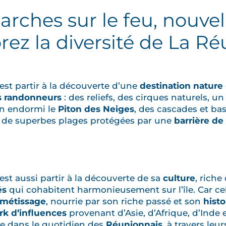
arches sur le feu, nouvel
rez la diversité de La R
c’est partir à la découverte d’une
destination nature
s randonneurs
: des reliefs, des cirques naturels, un
an endormi le
Piton des Neiges
, des cascades et bass
t de superbes plages protégées par une
barrière de 
c’est aussi partir à la découverte de sa
culture
, riche
és
qui cohabitent harmonieusement sur l’île. Car c
métissage
, nourrie par son riche passé et son
histo
k d’influences
provenant d’Asie, d’Afrique, d’Inde 
ve dans le quotidien des
Réunionnais
, à travers leur