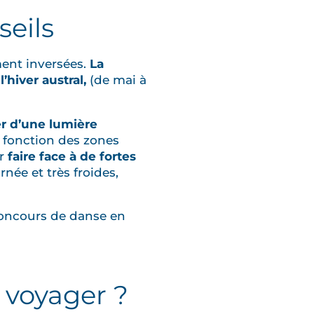
seils
ment inversées.
La
l’hiver austral,
(de mai à
er d’une lumière
n fonction des zones
ur
faire face à de fortes
née et très froides,
concours de danse en
 voyager ?