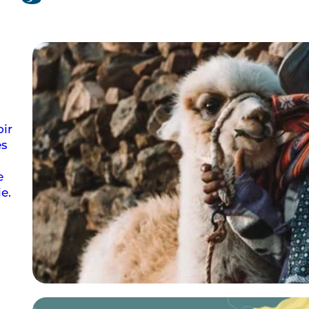
ie
oir
ès
e
e.