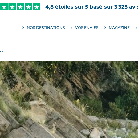
4,8 étoiles sur 5 basé sur 3 325 avi
NOS DESTINATIONS
VOS ENVIES
MAGAZINE
ALLER
AU
SOUS-
MENU
ENVIES
E ?