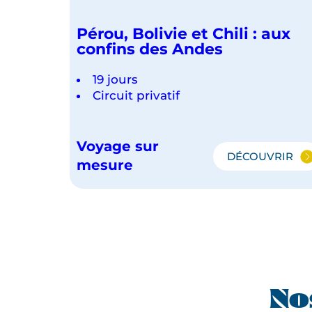
Pérou, Bolivie et Chili : aux
confins des Andes
19 jours
Circuit privatif
Voyage sur
DÉCOUVRIR
PÉROU,
mesure
BOLIVIE
ET
CHILI
:
AUX
CONFINS
DES
ANDES
No