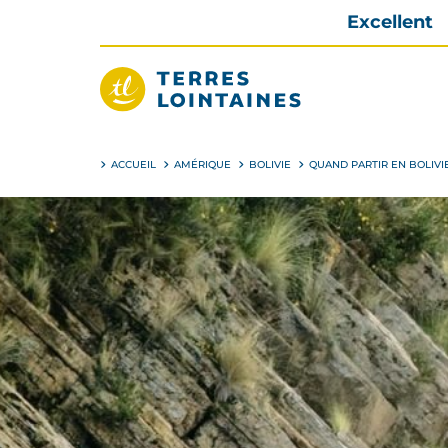
Aller
Excellent
directement
au
contenu
Terres
Lointaines
ACCUEIL
AMÉRIQUE
BOLIVIE
QUAND PARTIR EN BOLIVI