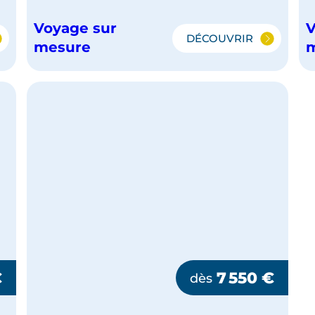
Voyage sur
V
DÉCOUVRIR
IEL
CHILI
mesure
ET
BOLIVIE
:
DE
L'ATACAMA
AU
SUD
LIPEZ
€
7 550
€
dès