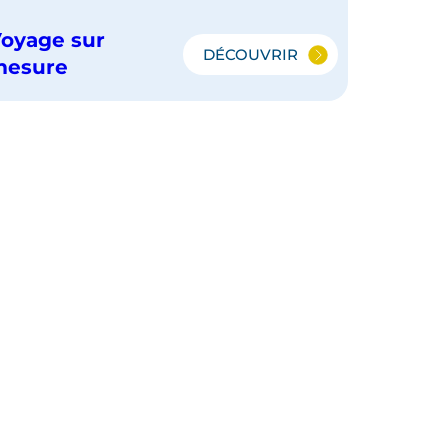
oyage sur
DÉCOUVRIR
PÉROU
mesure
ET
BOLIVIE
:
RENCONTRES
ANDINES