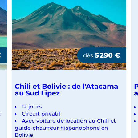
€
5 290
€
dès
Chili et Bolivie : de l'Atacama
P
au Sud Lipez
a
12 jours
Circuit privatif
t
Avec voiture de location au Chili et
guide-chauffeur hispanophone en
Bolivie