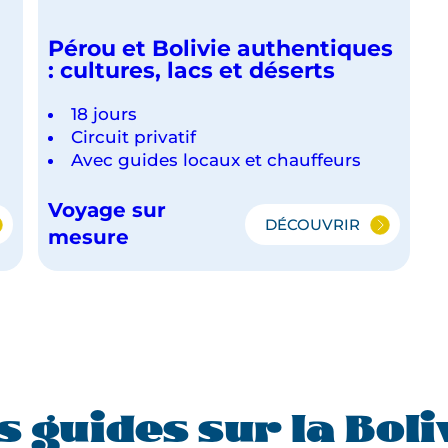
Pérou et Bolivie authentiques
: cultures, lacs et déserts
18 jours
Circuit privatif
Avec guides locaux et chauffeurs
Voyage sur
DÉCOUVRIR
PÉROU
mesure
ET
BOLIVIE
AUTHENTIQUES
:
CULTURES,
LACS
ET
DÉSERTS
s guides sur la Boli