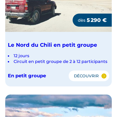
5 290
€
dès
Le Nord du Chili en petit groupe
12 jours
Circuit en petit groupe de 2 à 12 participants
En petit groupe
DÉCOUVRIR
LE
NORD
DU
CHILI
EN
PETIT
GROUPE