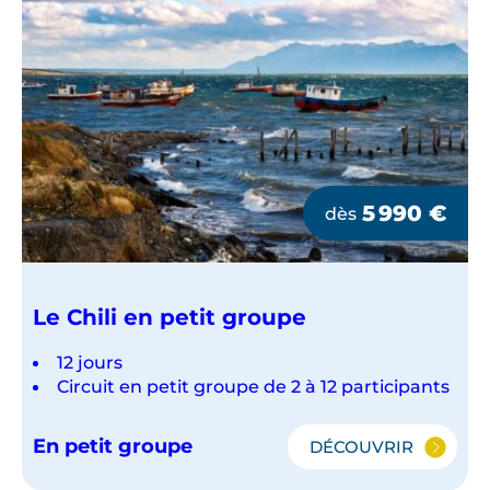
5 990
€
dès
Le Chili en petit groupe
12 jours
Circuit en petit groupe de 2 à 12 participants
En petit groupe
DÉCOUVRIR
LE
CHILI