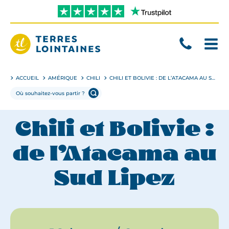
Aller
directement
au
contenu
Terres
Lointaines
ACCUEIL
AMÉRIQUE
CHILI
CHILI ET BOLIVIE : DE L’ATACAMA AU SUD LIPEZ
Chili et Bolivie :
de l’Atacama au
Sud Lipez