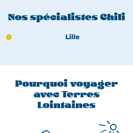
Nos spécialistes Chili
Aller
Lille
directement
au
pied
de
page
Pourquoi voyager
avec Terres
Lointaines