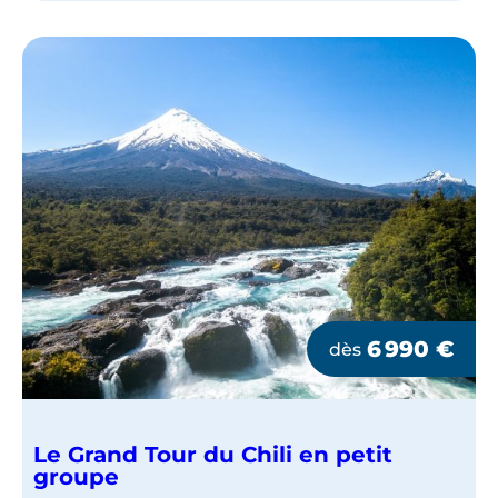
EN
PETIT
GROUPE
6 990
€
dès
Le Grand Tour du Chili en petit
groupe