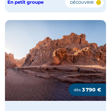
En petit groupe
DÉCOUVRIR
LE
GRAND
TOUR
DU
CHILI
EN
PETIT
GROUPE
3 790
€
dès