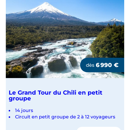
6 990
€
dès
Le Grand Tour du Chili en petit
groupe
14 jours
Circuit en petit groupe de 2 à 12 voyageurs