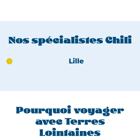
Nos spécialistes Chili
Aller
Lille
directement
au
pied
de
page
Pourquoi voyager
avec Terres
Lointaines