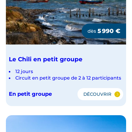
5 990
€
dès
Le Chili en petit groupe
12 jours
Circuit en petit groupe de 2 à 12 participants
En petit groupe
DÉCOUVRIR
LE
CHILI
EN
PETIT
GROUPE