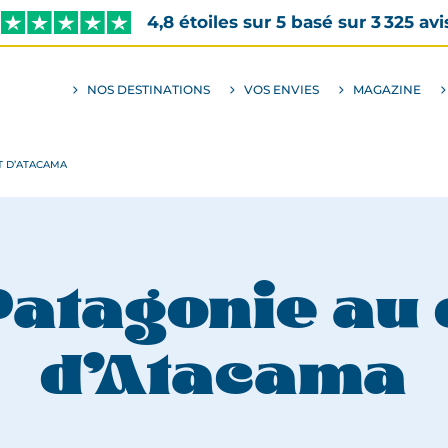
4,8 étoiles sur 5 basé sur 3 325 avi
NOS DESTINATIONS
VOS ENVIES
MAGAZINE
ALLER
AU
SOUS-
MENU
ENVIES
T D’ATACAMA
Patagonie au
d’Atacama