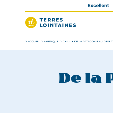
Aller
Excellent
directement
au
contenu
Terres
Lointaines
ACCUEIL
AMÉRIQUE
CHILI
DE LA PATAGONIE AU DÉSER
De la 