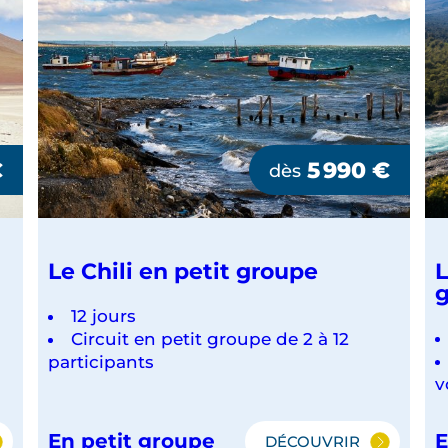
€
5 990
€
dès
Le Chili en petit groupe
L
12 jours
Circuit en petit groupe de 2 à 12
participants
v
En petit groupe
E
DÉCOUVRIR