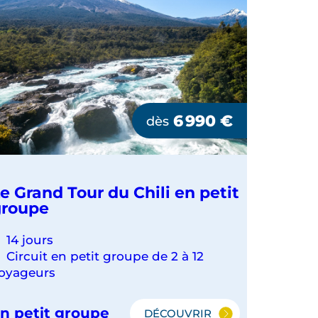
6 990
€
dès
e Grand Tour du Chili en petit
groupe
14 jours
Circuit en petit groupe de 2 à 12
oyageurs
n petit groupe
DÉCOUVRIR