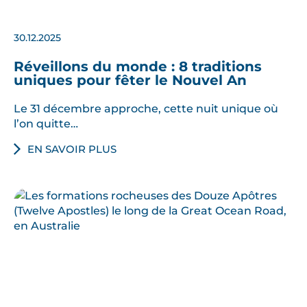
d
é
30.12.2025
c
o
Réveillons du monde : 8 traditions
uniques pour fêter le Nouvel An
u
v
Le 31 décembre approche, cette nuit unique où
r
l’on quitte…
i
EN SAVOIR PLUS
r
l
a
r
é
s
e
r
v
e