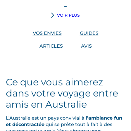
...
V
VOIR PLUS
o
u
VOS ENVIES
GUIDES
s
ê
ARTICLES
AVIS
t
e
s
p
Ce que vous aimerez
l
u
dans votre voyage entre
s
amis en Australie
t
o
u
L’Australie est un pays convivial à
l’ambiance fun
r
et décontractée
qui se prête tout à fait à des
vacances entre amis. Vous aimerez vous