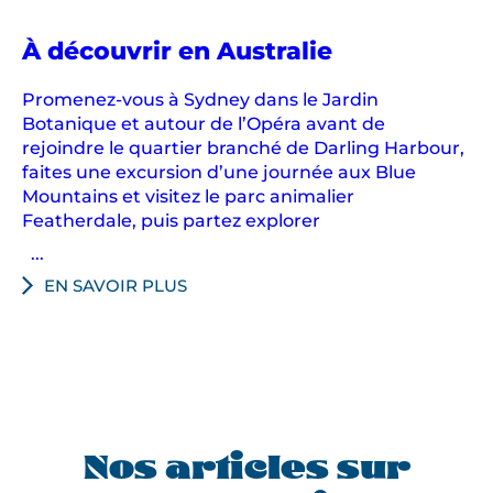
r
e
À découvrir en Australie
c
Promenez-vous à Sydney dans le Jardin
i
Botanique et autour de l’Opéra avant de
r
rejoindre le quartier branché de Darling Harbour,
c
faites une excursion d’une journée aux Blue
u
Mountains et visitez le parc animalier
i
Featherdale, puis partez explorer
t
...
e
EN SAVOIR PLUS
n
a
u
t
o
t
o
Nos articles sur
u