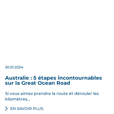
n
a
t
u
r
e
l
l
e
d
30.01.2024
e
T
Australie : 5 étapes incontournables
a
sur la Great Ocean Road
s
Si vous aimez prendre la route et dérouler les
m
kilomètres…
a
n
EN SAVOIR PLUS
i