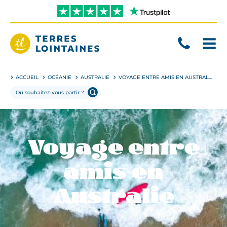
Aller
directement
au
contenu
Terres
Lointaines
ACCUEIL
OCÉANIE
AUSTRALIE
VOYAGE ENTRE AMIS EN AUSTRALIE
Voyage entre
amis en
Australie