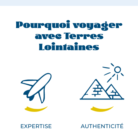
o
m
e
n
Pourquoi voyager
t
avec Terres
s
Lointaines
!
EXPERTISE
AUTHENTICITÉ