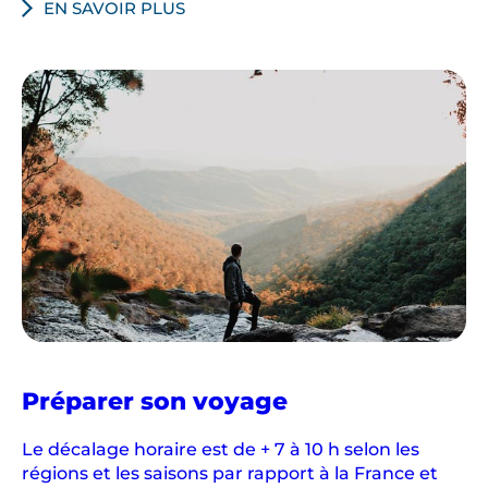
EN SAVOIR PLUS
u
d
a
n
s
l
a
f
o
r
ê
t
h
u
m
en
Préparer son voyage
Australie
i
d
Le décalage horaire est de + 7 à 10 h selon les
régions et les saisons par rapport à la France et
e