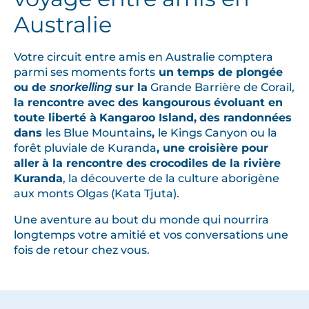
o
Australie
t
r
e
Votre circuit entre amis en Australie comptera
v
parmi ses moments forts
un temps de plongée
ou de
snorkelling
sur la
Grande Barrière de Corail,
o
la rencontre avec des kangourous
évoluant en
y
toute liberté à
Kangaroo Island,
des randonnées
a
dans
les Blue Mountains
,
le Kings Canyon ou la
g
forêt pluviale de Kuranda
, une croisière pour
e
aller
à la rencontre des
crocodiles de la rivière
e
Kuranda
, la découverte de la culture aborigène
n
aux monts Olgas (Kata Tjuta).
A
Une aventure au bout du monde qui nourrira
u
longtemps votre amitié et vos conversations une
s
fois de retour chez vous.
t
r
a