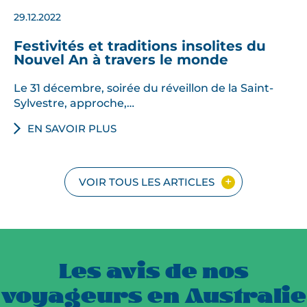
m
o
29.12.2022
i
Festivités et traditions insolites du
n
Nouvel An à travers le monde
e
m
Le 31 décembre, soirée du réveillon de la Saint-
Sylvestre, approche,…
o
n
EN SAVOIR PLUS
d
i
a
VOIR TOUS LES ARTICLES
l
d
e
l
’
Les avis de nos
U
N
voyageurs en Australie