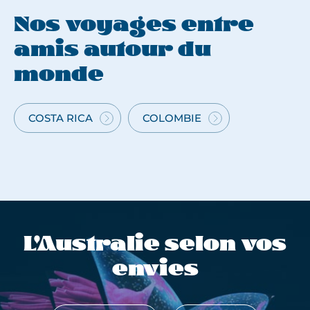
l
i
Nos voyages entre
e
amis autour du
v
monde
o
u
s
COSTA RICA
COLOMBIE
VOYAGE
VOYAGE
e
ENTRE
ENTRE
m
AMIS
AMIS
m
AU
EN
è
COSTA
COLOMBIE
n
RICA
e
r
L'Australie selon vos
a
d
envies
a
n