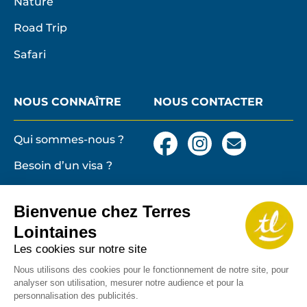
Nature
Road Trip
Safari
NOUS CONNAÎTRE
NOUS CONTACTER
Qui sommes-nous ?
Facebook
Instagram
Nous
contacter
Besoin d’un visa ?
par
email
Conditions générales
et particulières de
Bienvenue chez Terres
vente
Terres lointaines
Lointaines
l'Associati
Membre 2026 de
Mentions légales,
Les cookies sur notre site
Profession
cookies
de
Nous utilisons des cookies pour le fonctionnement de notre site, pour
analyser son utilisation, mesurer notre audience et pour la
Solidarité
Protection des
personnalisation des publicités.
du
données personnelles