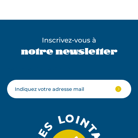
Inscrivez-vous à
notre newsletter
Ne pas remplir ce champ
Votre
JE
M'ABON
email
À
LA
NEWSLE