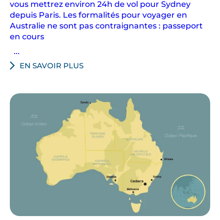
vous mettrez environ 24h de vol pour Sydney
d
depuis Paris. Les formalités pour voyager en
e
Australie ne sont pas contraignantes : passeport
G
en cours
o
...
n
EN SAVOIR PLUS
d
w
a
n
a
.
A
v
e
c
v
o
t