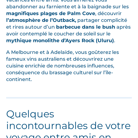
n
abandonner au farniente et à la baignade sur les
é
magnifiques plages de Palm Cove
, découvrir
s
l’atmosphère de l’Outback,
partager complicité
v
et rires autour d’un
barbecue dans le bush
après
e
avoir contemplé le coucher de soleil sur le
r
mythique monolithe d’Ayers Rock (Uluru)
.
s
A Melbourne et à Adelaïde, vous goûterez les
l
fameux vins australiens et découvrirez une
a
cuisine enrichie de nombreuses influences,
n
conséquence du brassage culturel sur l’île-
a
continent.
t
u
r
e
Quelques
incontournables de votre
?
V
voyage entre amis en