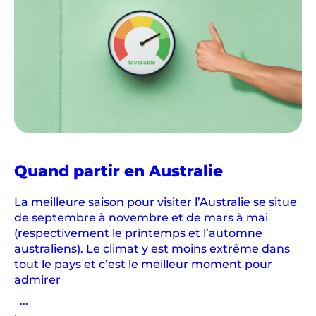
n
d
s
m
a
r
i
n
s
d
Quand partir en Australie
e
C
La meilleure saison pour visiter l’Australie se situe
de septembre à novembre et de mars à mai
a
(respectivement le printemps et l’automne
i
australiens). Le climat y est moins extrême dans
r
tout le pays et c’est le meilleur moment pour
n
admirer
s
...
o