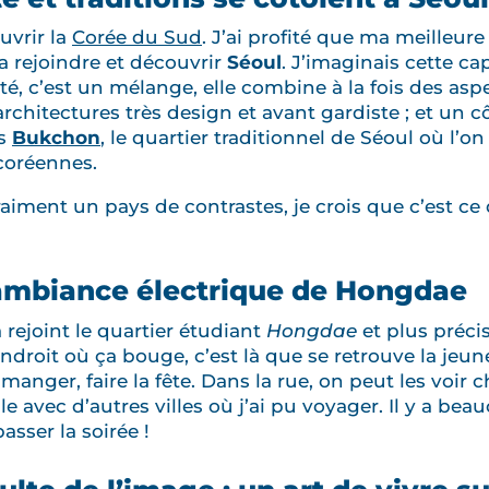
uvrir la
Corée du Sud
. J’ai profité que ma meilleur
a rejoindre et découvrir
Séoul
. J’imaginais cette c
té, c’est un mélange, elle combine à la fois des asp
rchitectures très design et avant gardiste ; et un cô
ns
Bukchon
, le quartier traditionnel de Séoul où l’o
coréennes.
vraiment un pays de contrastes, je crois que c’est c
ambiance électrique de Hongdae
rejoint le quartier étudiant
Hongdae
et plus préc
’endroit où ça bouge, c’est là que se retrouve la jeun
 manger, faire la fête. Dans la rue, on peut les voir 
 avec d’autres villes où j’ai pu voyager. Il y a b
asser la soirée !