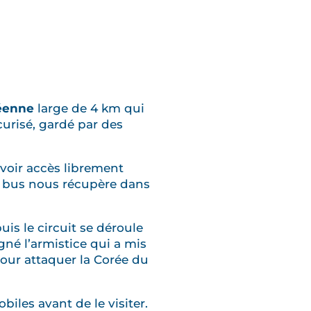
réenne
large de 4 km qui
écurisé, gardé par des
avoir accès librement
n bus nous récupère dans
is le circuit se déroule
igné l’armistice qui a mis
 pour attaquer la Corée du
biles avant de le visiter.