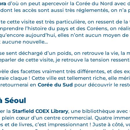
ora
d’où on peut apercevoir la Corée du Nord avec d
dont les accès sont aussi très réglementés, on n’a pa
 cette visite est très particulière, on ressent de la 
rendre l’histoire du pays et des Coréens, on réali
qu’encore aujourd’hui, elles n’ont aucun moyen de 
t aucune nouvelle...
 se sent déchargé d’un poids, on retrouve la vie, la 
eparler de cette visite, je retrouve la tension resse
vèle des facettes vraiment très différentes, et des e
raie claque ! Cette ville est tellement riche, elle mé
e retournerai en
Corée du Sud
pour découvrir le rest
à Séoul
er la
Starfield COEX Library
, une bibliothèque avec
n plein cœur d’un centre commercial. Quatre immens
et de livres, c’est impressionnant ! Juste à côté, v