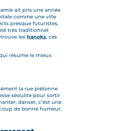
e amie ait pris une année
apitale comme une ville
ects presque futuristes,
té très traditionnel
n trouve les
hanoks
, ces
e qui résume le mieux
isément la rue piétonne
esse séoulite pour sortir
chanter, danser, c’est une
eaucoup de bonne humeur,