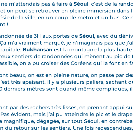
 ne m’attendais pas à faire à
Séoul
, c’est de la rand
t on peut se retrouver en pleine immersion dans la
énésie de la ville, en un coup de métro et un bus. C
nt !
 randonnée de 3H aux portes de
Séoul
, avec du déniv
 Ça m’a vraiment marqué, je n’imaginais pas que j’al
capitale.
Bukhansan
est la montagne la plus haut
breux sentiers de randonnées qui mènent au pic de
sible, on a pu croiser des Coréens qui la font en fa
ont beaux, on est en pleine nature, on passe par des
est très apaisant. Il y a plusieurs paliers, sachant q
0 derniers mètres sont quand même compliqués, il 
nt par des rochers très lisses, en prenant appui su
. Pas évident, mais j’ai pu atteindre le pic et le dr
vue magnifique, dégagée, sur tout Séoul, en contreba
n du retour sur les sentiers. Une fois redescendues,