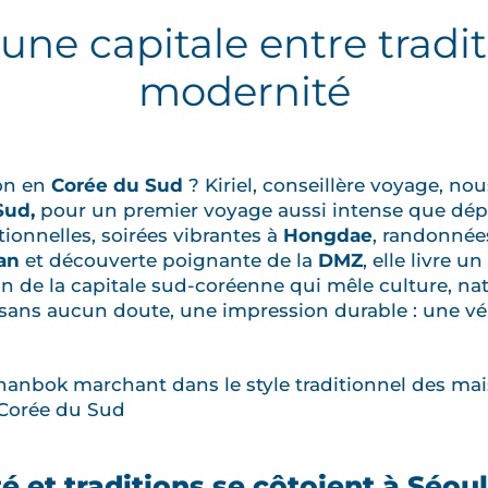
 une capitale entre tradit
modernité
on en
Corée du Sud
? Kiriel, conseillère voyage, n
 Sud,
pour un premier voyage aussi intense que dépa
itionnelles, soirées vibrantes à
Hongdae
, randonnée
an
et découverte poignante de la
DMZ
, elle livre 
n de la capitale sud-coréenne qui mêle culture, natu
, sans aucun doute, une impression durable : une vé
 et traditions se côtoient à Séoul