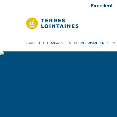
Aller
Excellent
directement
au
contenu
Terres
Lointaines
ACCUEIL
LE MAGAZINE
SÉOUL, UNE CAPITALE ENTRE TRA