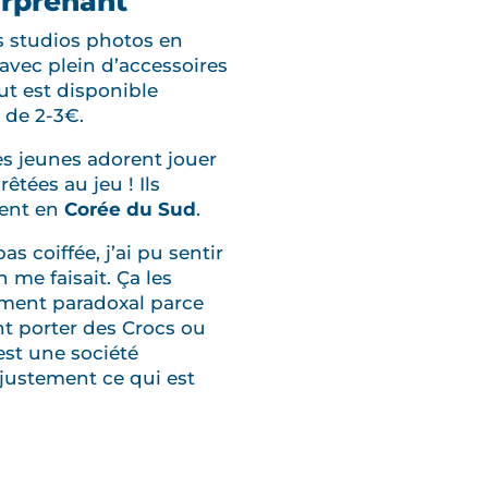
urprenant
es studios photos en
avec plein d’accessoires
out est disponible
 de 2-3€.
es jeunes adorent jouer
êtées au jeu ! Ils
sent en
Corée du Sud
.
 coiffée, j’ai pu sentir
 me faisait. Ça les
aiment paradoxal parce
vent porter des Crocs ou
est une société
 justement ce qui est