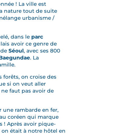
onnée ! La ville est
 nature tout de suite
e mélange urbanisme /
elé, dans le
parc
lais avoir ce genre de
e de
Séoul
, avec ses 800
Baegundae
. La
mille.
 forêts, on croise des
ue si on veut aller
ne faut pas avoir de
r une rambarde en fer,
apeau coréen qui marque
s ! Après avoir pique-
 on était à notre hôtel en