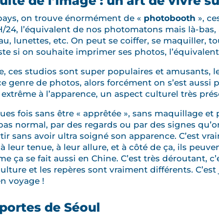
lte de l’image : un art de vivre s
e pays, on trouve énormément de «
photobooth
», c
4H/24, l’équivalent de nos photomatons mais là-bas, 
u, lunettes, etc. On peut se coiffer, se maquiller, t
ste si on souhaite imprimer ses photos, l’équivalent
ie, ces studios sont super populaires et amusants, l
ce genre de photos, alors forcément on s’est aussi pr
extrême à l’apparence, un aspect culturel très pré
 fois sans être « apprêtée », sans maquillage et pas
 pas normal, par des regards ou par des signes qu’on
ir sans avoir ultra soigné son apparence. C’est vr
 à leur tenue, à leur allure, et à côté de ça, ils peu
 ça se fait aussi en Chine. C’est très déroutant, c’
lture et les repères sont vraiment différents. C’est
en voyage !
portes de Séoul