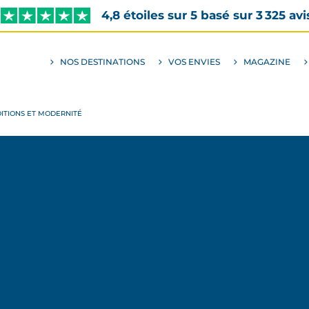
4,8 étoiles sur 5 basé sur 3 325 avi
NOS DESTINATIONS
VOS ENVIES
MAGAZINE
ALLER
AU
SOUS-
MENU
ENVIES
DITIONS ET MODERNITÉ