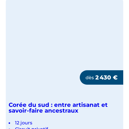
DU
SUD
2 430
€
dès
Corée du sud : entre artisanat et
savoir-faire ancestraux
12 jours
Circuit privatif