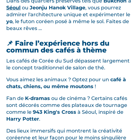
Dans des quartiers préservés tels que
Bukchon
à
Séoul
ou
Jeonju Hanok Village
, vous pourrez
admirer l'architecture unique et expérimenter le
yo
, le futon coréen posé à même le sol. Faites de
beaux rêves …
📌 Faire l’expérience hors du
commun des cafés à thème
Les cafés de Corée du Sud dépassent largement
le concept traditionnel de salon de thé.
Vous aimez les animaux ? Optez pour un
café à
chats, chiens, ou même moutons
!
Fan de
K-dramas
ou de cinéma ? Certains cafés
sont décorés comme des plateaux de tournage
comme le
943 King's Cross
à Séoul, inspiré de
Harry Potter
.
Des lieux immersifs qui montrent la créativité
coréenne et leur façon pour le moins singulière