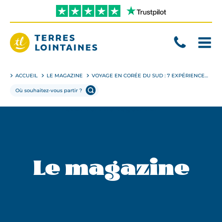
Aller
directement
au
contenu
Terres
Lointaines
ACCUEIL
LE MAGAZINE
VOYAGE EN CORÉE DU SUD : 7 EXPÉRIENCES IMMERSIVES À NE PAS MANQUER
Le magazine