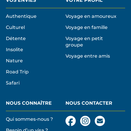
Authentique
Voyage en amoureux
Culturel
Voyage en famille
Détente
Voyage en petit
groupe
Insolite
Voyage entre amis
Nature
Road Trip
Safari
NOUS CONNAÎTRE
NOUS CONTACTER
Qui sommes-nous ?
Facebook
Instagram
Nous
contacter
Besoin d’un visa ?