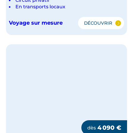
En transports locaux
Voyage sur mesure
DÉCOUVRIR
CORÉE
DU
SUD
:
ENTRE
ARTISANAT
ET
SAVOIR-
FAIRE
ANCESTRAUX
4 090
€
dès