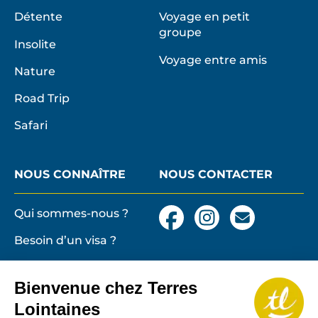
Détente
Voyage en petit
groupe
Insolite
Voyage entre amis
Nature
Road Trip
Safari
NOUS CONNAÎTRE
NOUS CONTACTER
Qui sommes-nous ?
Facebook
Instagram
Nous
contacter
Besoin d’un visa ?
par
email
Conditions générales
et particulières de
Bienvenue chez Terres
vente
Terres lointaines
Lointaines