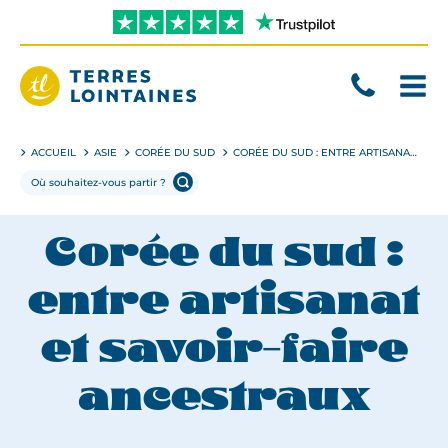
Aller
directement
au
contenu
Terres
Lointaines
ACCUEIL
ASIE
CORÉE DU SUD
CORÉE DU SUD : ENTRE ARTISANAT ET SAVOIR-FAIRE ANCESTRAUX
Corée du sud :
entre artisanat
et savoir-faire
ancestraux