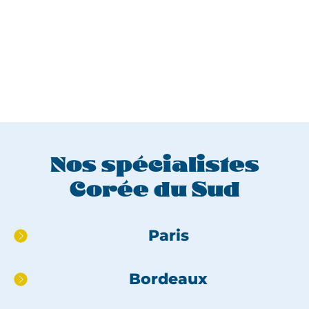
Nos spécialistes
Corée du Sud
Aller
Paris
directement
au
Bordeaux
pied
de
page