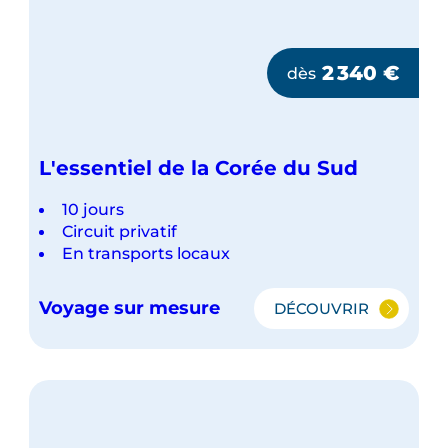
2 340
€
dès
L'essentiel de la Corée du Sud
10 jours
Circuit privatif
En transports locaux
Voyage sur mesure
DÉCOUVRIR
L'ESSENTIEL
DE
LA
CORÉE
DU
SUD