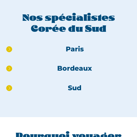
Nos spécialistes
Corée du Sud
Aller
Paris
directement
au
Bordeaux
pied
de
page
Sud
Pourquoi voyager