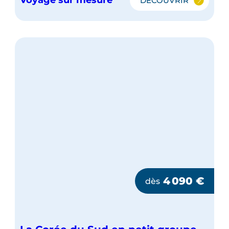
Voyage sur mesure
DÉCOUVRIR
LA
CORÉE
DU
SUD
EN
FAMILLE
4 090
€
dès