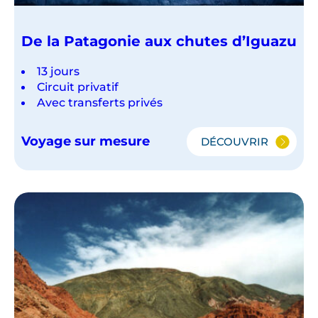
De la Patagonie aux chutes d’Iguazu
13 jours
Circuit privatif
Avec transferts privés
Voyage sur mesure
DÉCOUVRIR
DE
LA
PATAGONIE
AUX
CHUTES
D’IGUAZU