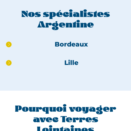
Nos spécialistes
Argentine
Aller
Bordeaux
directement
au
Lille
pied
de
page
Pourquoi voyager
avec Terres
Lointaines