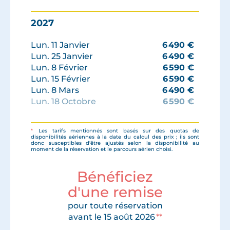
2027
Lun. 11 Janvier
6 490
€
Lun. 25 Janvier
6 490
€
Lun. 8 Février
6 590
€
Lun. 15 Février
6 590
€
Lun. 8 Mars
6 490
€
Lun. 18 Octobre
6 590
€
Lun. 1 Novembre
6 490
€
Lun. 8 Novembre
6 490
€
*
Les tarifs mentionnés sont basés sur des quotas de
Lun. 22 Novembre
6 350
€
disponibilités aériennes à la date du calcul des prix ; ils sont
donc susceptibles d'être ajustés selon la disponibilité au
Lun. 6 Décembre
6 490
€
moment de la réservation et le parcours aérien choisi.
Bénéficiez
d'une remise
pour toute réservation
avant le 15 août 2026
**