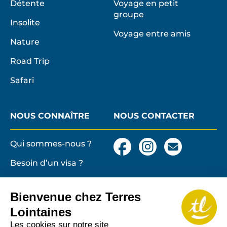
Détente
Voyage en petit
groupe
Insolite
Voyage entre amis
Nature
Road Trip
Safari
NOUS CONNAÎTRE
NOUS CONTACTER
Qui sommes-nous ?
Facebook
Instagram
Nous
contacter
Besoin d’un visa ?
par
email
Conditions générales
et particulières de
Bienvenue chez Terres
vente
Terres lointaines
Lointaines
l'Associati
Membre 2026 de
Mentions légales,
Les cookies sur notre site