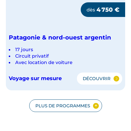
4 750
€
dès
Patagonie & nord-ouest argentin
17 jours
Circuit privatif
Avec location de voiture
Voyage sur mesure
DÉCOUVRIR
PATAGONIE
&
NORD-
OUEST
ARGENTIN
PLUS DE PROGRAMMES