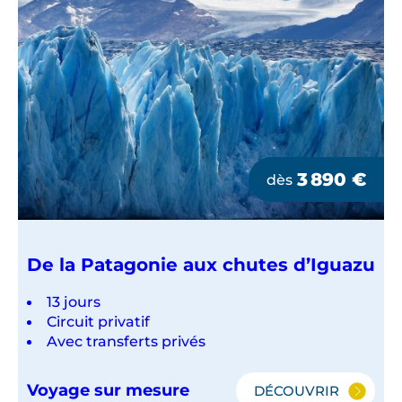
3 890
€
dès
De la Patagonie aux chutes d’Iguazu
13 jours
Circuit privatif
Avec transferts privés
Voyage sur mesure
DÉCOUVRIR
DE