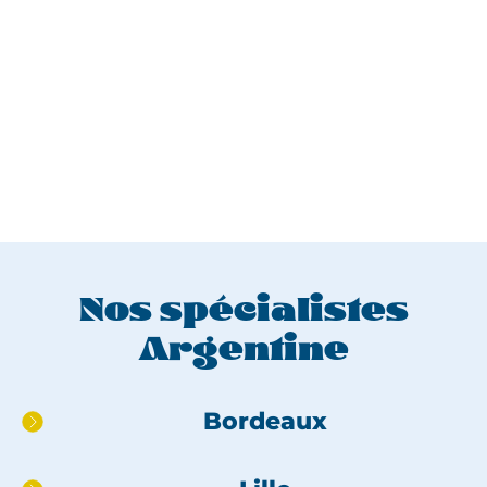
Nos spécialistes
Argentine
Aller
Bordeaux
directement
au