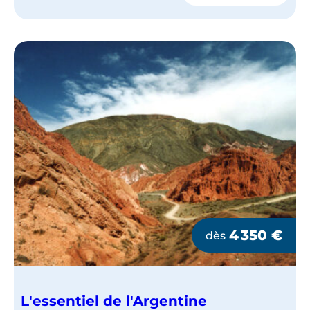
LA
PATAGONIE
AUX
CHUTES
D’IGUAZU
4 350
€
dès
L'essentiel de l'Argentine