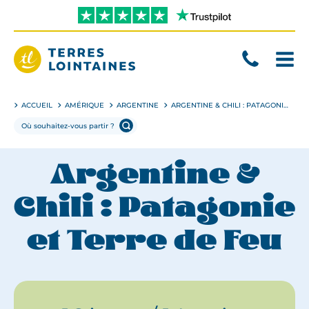
Aller
directement
au
contenu
Terres
Lointaines
ACCUEIL
AMÉRIQUE
ARGENTINE
ARGENTINE & CHILI : PATAGONIE ET TERRE DE FEU
Argentine &
Chili : Patagonie
et Terre de Feu