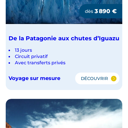
3 890
€
dès
De la Patagonie aux chutes d’Iguazu
13 jours
Circuit privatif
Avec transferts privés
Voyage sur mesure
DÉCOUVRIR
DE
LA
PATAGONIE
AUX
CHUTES
D’IGUAZU