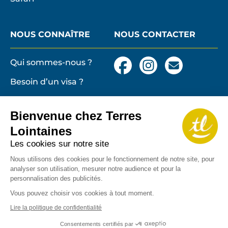
NOUS CONNAÎTRE
NOUS CONTACTER
Qui sommes-nous ?
Facebook
Instagram
Nous
contacter
Besoin d’un visa ?
par
email
Conditions générales
et particulières de
Bienvenue chez Terres
vente
Terres lointaines
Lointaines
l'Associati
Membre 2026 de
Mentions légales,
Les cookies sur notre site
Profession
cookies
de
Nous utilisons des cookies pour le fonctionnement de notre site, pour
analyser son utilisation, mesurer notre audience et pour la
Solidarité
Protection des
personnalisation des publicités.
du
données personnelles
Tourisme
Vous pouvez choisir vos cookies à tout moment.
Copyrights
Lire la politique de confidentialité
Consentements certifiés par