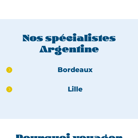
Nos spécialistes
Argentine
Aller
Bordeaux
directement
au
Lille
pied
de
page