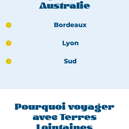
Australie
Aller
Bordeaux
directement
au
Lyon
pied
de
page
Sud
Pourquoi voyager
avec Terres
Lointaines