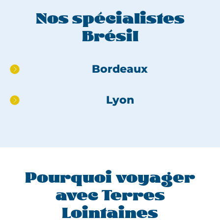
Nos spécialistes
Brésil
Aller
Bordeaux
directement
au
Lyon
pied
de
page
Pourquoi voyager
avec Terres
Lointaines