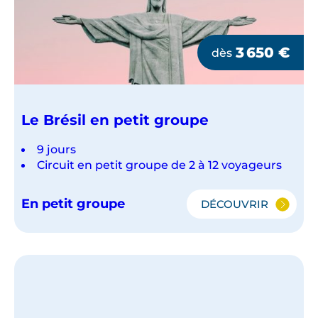
3 650
€
dès
Le Brésil en petit groupe
9 jours
Circuit en petit groupe de 2 à 12 voyageurs
En petit groupe
DÉCOUVRIR
LE
BRÉSIL
EN
PETIT
GROUPE