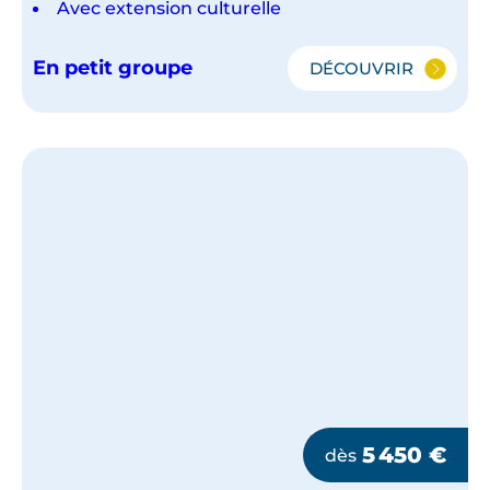
Avec extension culturelle
En petit groupe
DÉCOUVRIR
LE
BRÉSIL
ET
PARATY
EN
PETIT
GROUPE
5 450
€
dès