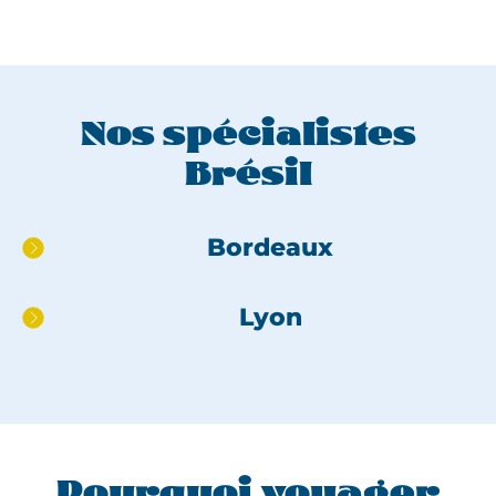
Nos spécialistes
Brésil
Aller
Bordeaux
directement
au
Lyon
pied
de
page
Pourquoi voyager