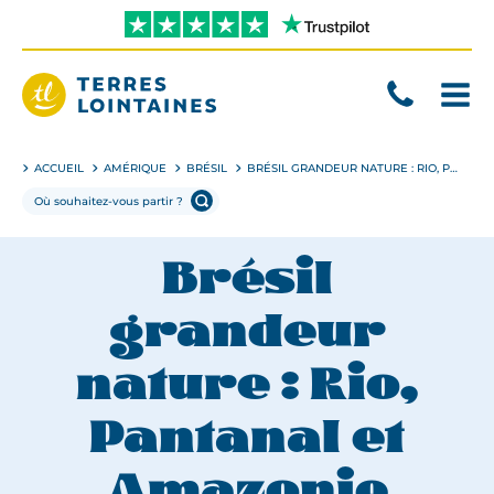
Aller
directement
au
contenu
Terres
Lointaines
ACCUEIL
AMÉRIQUE
BRÉSIL
BRÉSIL GRANDEUR NATURE : RIO, PANTANAL ET AMAZONIE
Brésil
grandeur
nature : Rio,
Pantanal et
Amazonie