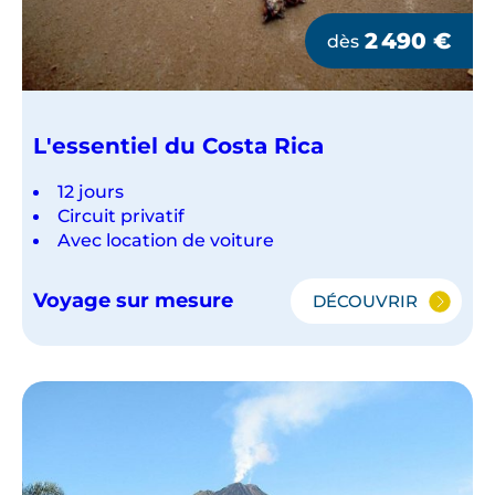
2 490
€
dès
L'essentiel du Costa Rica
12 jours
Circuit privatif
Avec location de voiture
Voyage sur mesure
DÉCOUVRIR
L'ESSENTIEL
DU
COSTA
RICA