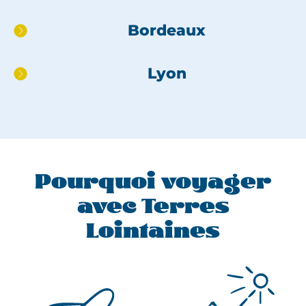
Aller
Bordeaux
directement
au
Lyon
pied
de
page
Pourquoi voyager
avec Terres
Lointaines