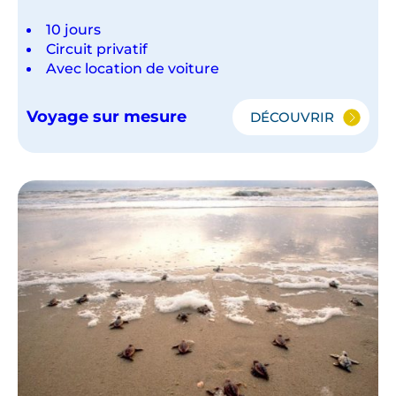
10 jours
Circuit privatif
Avec location de voiture
Voyage sur mesure
DÉCOUVRIR
DÉCOUVERTE
DU
COSTA
RICA