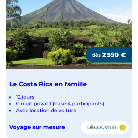
2 590
€
dès
Le Costa Rica en famille
12 jours
Circuit privatif (base 4 participants)
Avec location de voiture
Voyage sur mesure
DÉCOUVRIR
LE
COSTA