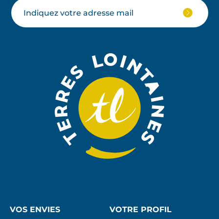
Votre
JE
M'ABON
email
À
LA
NEWSLE
VOS ENVIES
VOTRE PROFIL