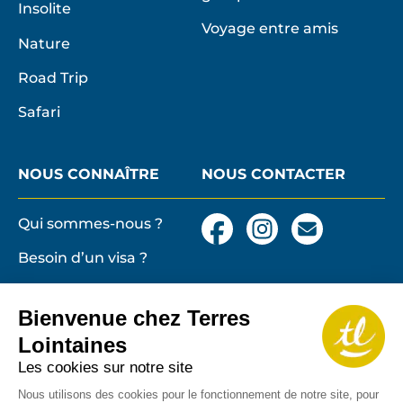
Insolite
Voyage entre amis
Nature
Road Trip
Safari
NOUS CONNAÎTRE
NOUS CONTACTER
Qui sommes-nous ?
Facebook
Instagram
Nous
contacter
Besoin d’un visa ?
par
email
Conditions générales
et particulières de
Bienvenue chez Terres
vente
Terres lointaines
Lointaines
l'Associati
Membre 2026 de
Mentions légales,
Les cookies sur notre site
Profession
cookies
de
Nous utilisons des cookies pour le fonctionnement de notre site, pour