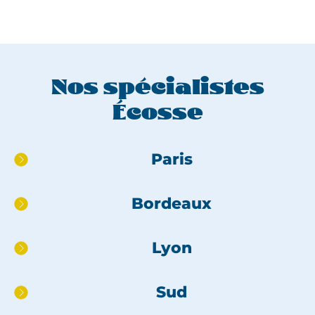
Nos spécialistes
Écosse
Aller
Paris
directement
au
Bordeaux
pied
de
page
Lyon
Sud