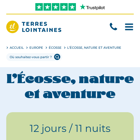
Aller
directement
au
contenu
Terres
Lointaines
ACCUEIL
EUROPE
ÉCOSSE
L’ÉCOSSE, NATURE ET AVENTURE
L’Écosse, nature
et aventure
12 jours / 11 nuits