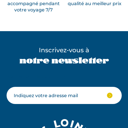
accompagné pendant
qualité au meilleur prix
votre voyage 7/7
Inscrivez-vous à
notre newsletter
Ne pas remplir ce champ
Votre
JE
M'ABON
email
À
LA
NEWSLE