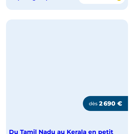
DU
TAMIL
NADU
AU
KERALA
EN
PETIT
GROUPE
2 690
€
dès
Du Tamil Nadu au Kerala en petit