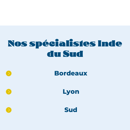
Nos spécialistes Inde
du Sud
Aller
Bordeaux
directement
au
Lyon
pied
de
page
Sud