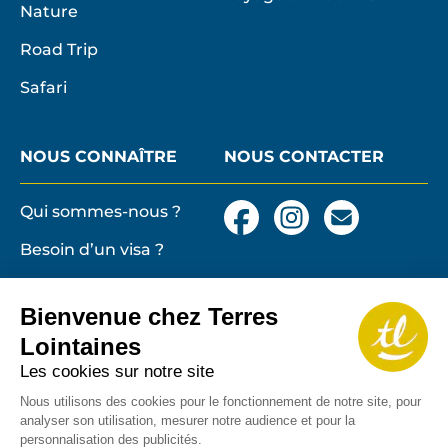
Nature
Road Trip
Safari
NOUS CONNAÎTRE
NOUS CONTACTER
Qui sommes-nous ?
Facebook
Instagram
Nous
contacter
Besoin d’un visa ?
par
email
Conditions générales
et particulières de
Bienvenue chez Terres
vente
Terres lointaines
Lointaines
l'Associati
Membre 2026 de
Mentions légales,
Les cookies sur notre site
Profession
cookies
de
Nous utilisons des cookies pour le fonctionnement de notre site, pour
analyser son utilisation, mesurer notre audience et pour la
Solidarité
Protection des
personnalisation des publicités.
du