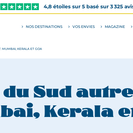
4,8 étoiles sur 5 basé sur 3 325 avi
NOS DESTINATIONS
VOS ENVIES
MAGAZINE
ALLER
AU
SOUS-
MENU
ENVIES
: MUMBAI, KERALA ET GOA
e du Sud autr
ai, Kerala e