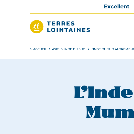
Aller
Excellent
directement
au
contenu
Terres
Lointaines
ACCUEIL
ASIE
INDE DU SUD
L’INDE DU SUD AUTREMENT
L’Ind
Mumb