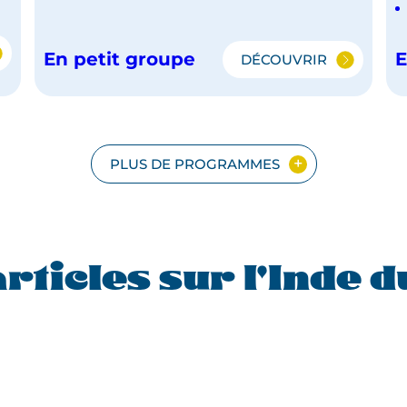
En petit groupe
E
DÉCOUVRIR
IEL
DU
TAMIL
NADU
AU
KERALA
EN
PLUS DE PROGRAMMES
PETIT
GROUPE
rticles sur l'Inde 