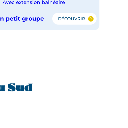
Avec extension balnéaire
n petit groupe
DÉCOUVRIR
DU
TAMIL
NADU
AU
KERALA
EN
PETIT
GROUPE
(PLAGES
DE
MARARIKULAM)
du Sud