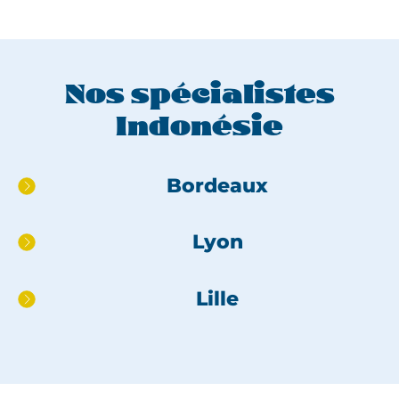
Nos spécialistes
Indonésie
Aller
Bordeaux
directement
au
Lyon
pied
de
page
Lille