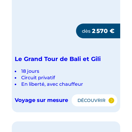
2 570
€
dès
Le Grand Tour de Bali et Gili
18 jours
Circuit privatif
En liberté, avec chauffeur
Voyage sur mesure
DÉCOUVRIR
LE
GRAND
TOUR
DE
BALI