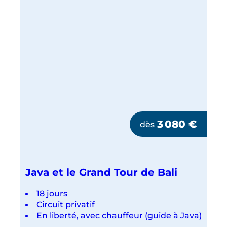
ET
GILI
3 080
€
dès
Java et le Grand Tour de Bali
18 jours
Circuit privatif
En liberté, avec chauffeur (guide à Java)