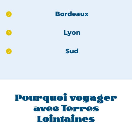
Aller
Bordeaux
directement
au
Lyon
pied
de
page
Sud
Pourquoi voyager
avec Terres
Lointaines