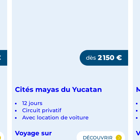
€
2 150
€
dès
Cités mayas du Yucatan
M
12 jours
Circuit privatif
Avec location de voiture
Voyage sur
V
DÉCOUVRIR