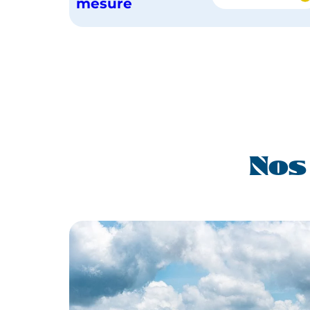
L'ESSENT
mesure
DU
YUCATAN
Nos