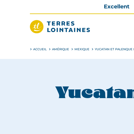
Aller
Excellent
directement
au
contenu
Terres
Lointaines
ACCUEIL
AMÉRIQUE
MEXIQUE
YUCATAN ET PALENQUE 
Yucatan