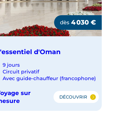
4 030
€
dès
'essentiel d'Oman
9 jours
Circuit privatif
Avec guide-chauffeur (francophone)
oyage sur
DÉCOUVRIR
L'ESSENTIEL
mesure
D'OMAN