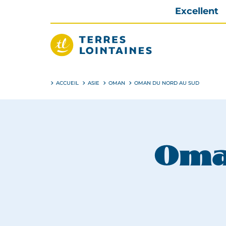
Aller
Excellent
directement
au
contenu
Terres
Lointaines
ACCUEIL
ASIE
OMAN
OMAN DU NORD AU SUD
Oma