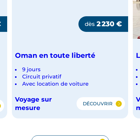
€
2 230
€
dès
Oman en toute liberté
L
9 jours
Circuit privatif
Avec location de voiture
Voyage sur
V
DÉCOUVRIR
OMAN
mesure
EN
TOUTE
LIBERTÉ