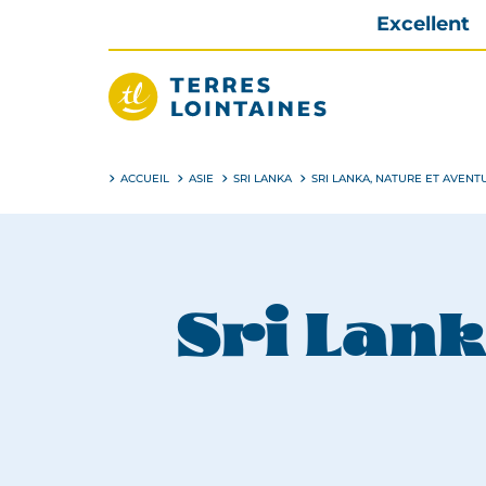
Aller
Excellent
directement
au
contenu
Terres
Lointaines
ACCUEIL
ASIE
SRI LANKA
SRI LANKA, NATURE ET AVENT
Sri Lank