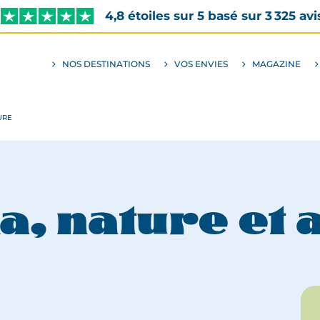
4,8 étoiles sur 5 basé sur 3 325 avi
NOS DESTINATIONS
VOS ENVIES
MAGAZINE
ALLER
AU
SOUS-
MENU
ENVIES
URE
a, nature et