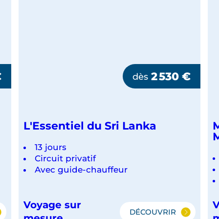
€
2 530
€
dès
L'Essentiel du Sri Lanka
M
M
13 jours
Circuit privatif
Avec guide-chauffeur
Voyage sur
V
DÉCOUVRIR
L'ESSENTIEL
mesure