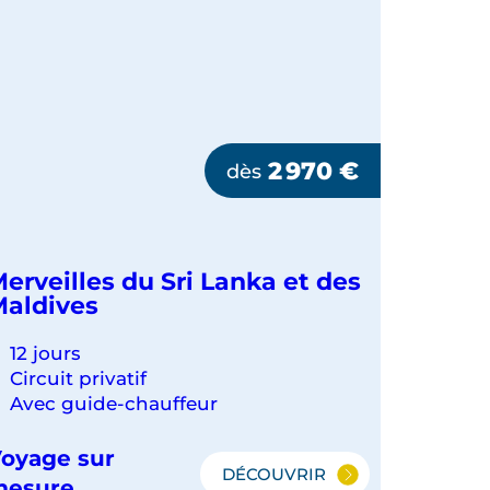
2 970
€
dès
erveilles du Sri Lanka et des
aldives
12 jours
Circuit privatif
Avec guide-chauffeur
oyage sur
DÉCOUVRIR
MERVEILLES
mesure