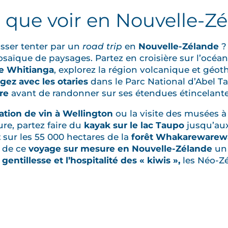
t que voir en Nouvelle-Z
sser tenter par un
road trip
en
Nouvelle-Zélande
?
mosaïque de paysages. Partez en croisière sur l’océa
de Whitianga
, explorez la région volcanique et géo
gez avec les otaries
dans le Parc National d’Abel 
re
avant de randonner sur ses étendues étincelante
tion de vin à Wellington
ou la visite des musées à
ure, partez faire du
kayak sur le lac Taupo
jusqu’aux
z
sur les 55 000 hectares de la
forêt Whakarewarew
e de ce
voyage sur mesure en Nouvelle-Zélande
un 
a gentillesse et l’hospitalité des « kiwis »,
les Néo-Zé