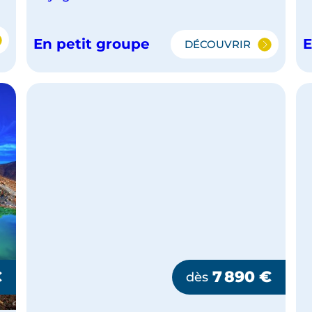
En petit groupe
E
DÉCOUVRIR
MERVEILLES
E-
DE
NOUVELLE-
ZÉLANDE
-
€
7 890
€
dès