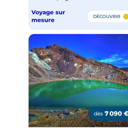
Voyage sur
DÉCOUVRIR
LA
mesure
NOUVELL
ZÉLANDE
EN
CAMPING
CAR
7 090
dès