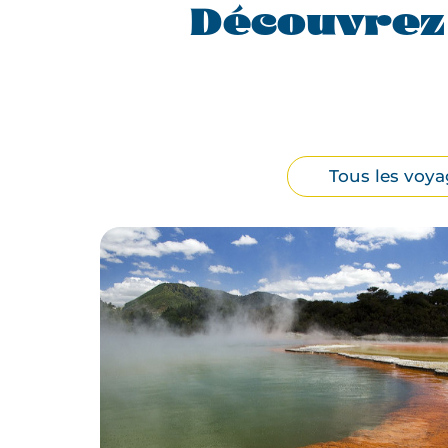
Découvrez
Filtrer
Tous les voya
par
type
de
voyage