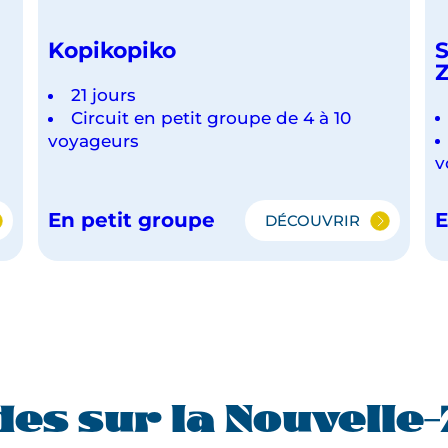
Kopikopiko
S
Z
21 jours
Circuit en petit groupe de 4 à 10
voyageurs
v
En petit groupe
E
DÉCOUVRIR
MA
KOPIKOPIKO
E-
des sur la Nouvelle