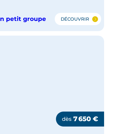
n petit groupe
DÉCOUVRIR
L'ÎLE
DU
SUD
EN
PETIT
GROUPE
7 650
€
dès