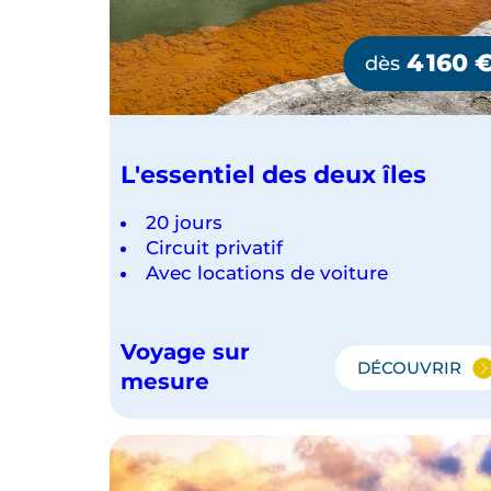
4 160
dès
L'essentiel des deux îles
20 jours
Circuit privatif
Avec locations de voiture
Voyage sur
DÉCOUVRIR
L'ESSENT
mesure
DES
DEUX
ÎLES