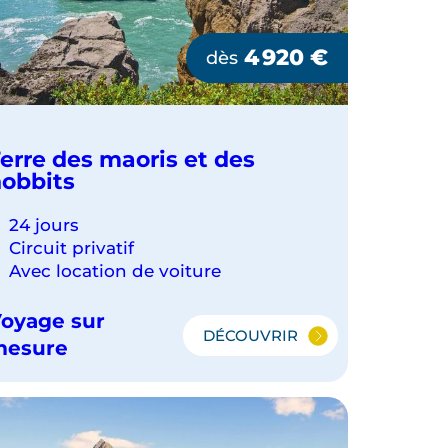
4 920
€
dès
erre des maoris et des
obbits
24 jours
Circuit privatif
Avec location de voiture
oyage sur
DÉCOUVRIR
TERRE
mesure
DES
MAORIS
ET
DES