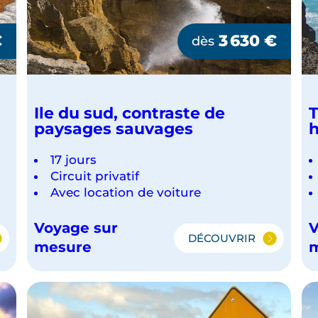
€
3 630
€
dès
Ile du sud, contraste de
T
paysages sauvages
h
17 jours
Circuit privatif
Avec location de voiture
Voyage sur
V
DÉCOUVRIR
IEL
ILE
mesure
DU
SUD,
CONTRASTE
DE