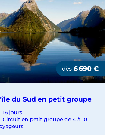
HOBBITS
6 690
€
dès
'île du Sud en petit groupe
16 jours
Circuit en petit groupe de 4 à 10
oyageurs