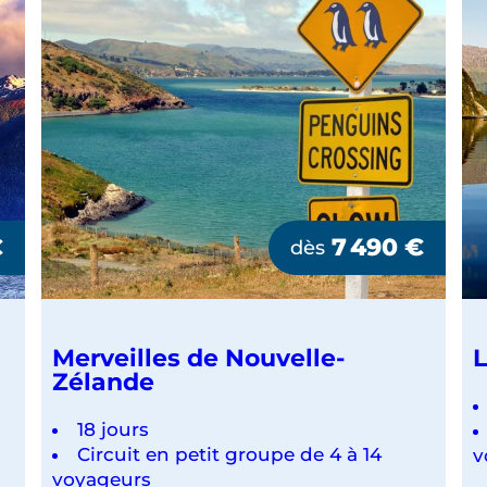
PAYSAGES
SAUVAGES
€
7 490
€
dès
Merveilles de Nouvelle-
L
Zélande
18 jours
Circuit en petit groupe de 4 à 14
v
voyageurs