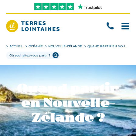
Aller
directement
au
contenu
Terres
Lointaines
ACCUEIL
OCÉANIE
NOUVELLE-ZÉLANDE
QUAND PARTIR EN NOUVELLE-ZÉLANDE ?
Quand partir
en Nouvelle-
Zélande ?