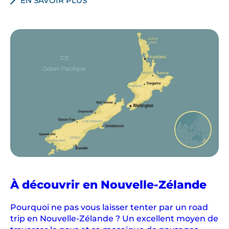
EN SAVOIR PLUS
À découvrir en Nouvelle-Zélande
Pourquoi ne pas vous laisser tenter par un road
trip en Nouvelle-Zélande ? Un excellent moyen de