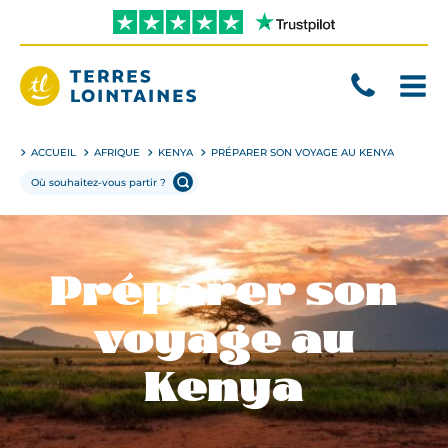
Aller
directement
au
contenu
Terres
Lointaines
ACCUEIL
AFRIQUE
KENYA
PRÉPARER SON VOYAGE AU KENYA
Préparer son
voyage au
Kenya