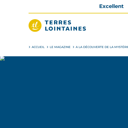
Aller
Excellent
directement
au
contenu
Terres
Lointaines
ACCUEIL
LE MAGAZINE
A LA DÉCOUVERTE DE LA MYSTÉRI