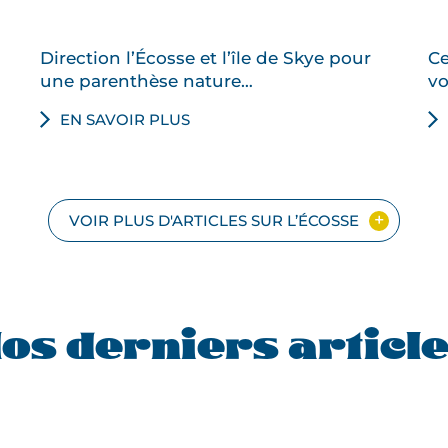
Direction l’Écosse et l’île de Skye pour
Ce
e
une parenthèse nature…
vo
EN SAVOIR PLUS
sse, à travers…
ature pour vous évader
VOIR PLUS D'ARTICLES SUR L’ÉCOSSE
remède : préparez…
os derniers articl