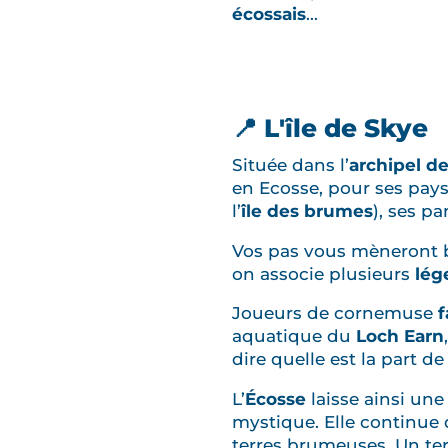
écossais
...
📍 L'île de Skye
Située dans l’
archipel de
en Ecosse, pour ses pay
l’
île des brumes
), ses p
Vos pas vous mèneront 
on associe plusieurs
lég
Joueurs de cornemuse
aquatique du
Loch Earn
dire quelle est la part d
L’
Écosse
laisse ainsi un
mystique. Elle continue 
terres brumeuses. Un ter