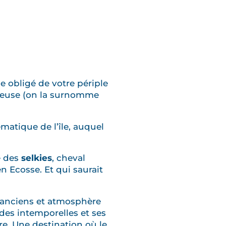
 obligé de votre périple
ieuse (on la surnomme
matique de l’île, auquel
e des
selkies
, cheval
en Ecosse. Et qui saurait
s anciens et atmosphère
ndes intemporelles et ses
re. Une destination où le