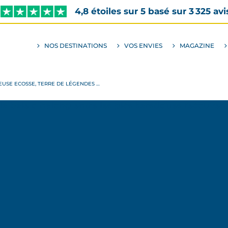
4,8 étoiles sur 5 basé sur 3 325 avi
NOS DESTINATIONS
VOS ENVIES
MAGAZINE
ALLER
AU
SOUS-
MENU
ENVIES
EUSE ECOSSE, TERRE DE LÉGENDES …