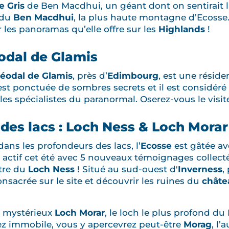
 Gris
de Ben Macdhui, un géant dont on sentirait 
 du
Ben Macdhui
, la plus haute montagne d’Ecosse
les panoramas qu’elle offre sur les
Highlands
!
éodal de Glamis
féodal de Glamis
, près d’
Edimbourg
, est une résid
e est ponctuée de sombres secrets et il est considé
les spécialistes du paranormal. Oserez-vous le visit
 des lacs : Loch Ness & Loch Morar
ans les profondeurs des lacs, l’
Ecosse
est gâtée a
 actif cet été avec 5 nouveaux témoignages collectés
tre du
Loch Ness
! Situé au sud-ouest d'
Inverness
,
onsacrée sur le site et découvrir les ruines du
châte
e mystérieux
Loch Morar
, le loch le plus profond 
ez immobile, vous y apercevrez peut-être
Morag
, l