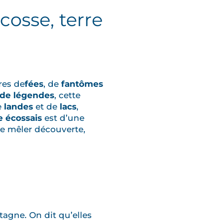
cosse, terre
res de
fées
, de
fantômes
 de légendes
, cette
e
landes
et de
lacs
,
e écossais
est d’une
de mêler découverte,
agne. On dit qu’elles