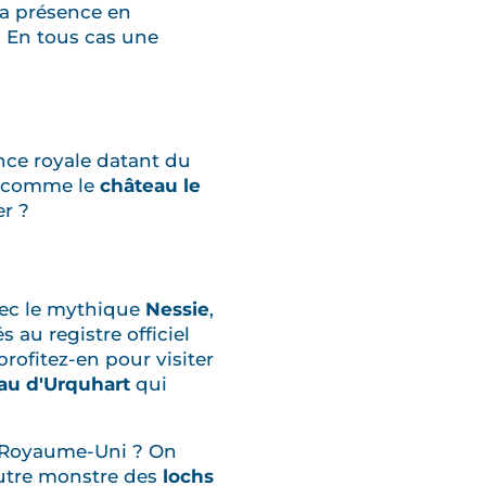
la présence en
. En tous cas une
ence royale datant du
ré comme le
château le
er ?
vec le mythique
Nessie
,
 au registre officiel
 profitez-en pour visiter
au d'Urquhart
qui
du Royaume-Uni ? On
’autre monstre des
lochs