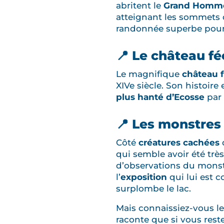
abritent le
Grand Homme
atteignant les sommets
randonnée superbe pour 
📍 Le château f
Le magnifique
château 
XIVe siècle. Son histoir
plus hanté d’Ecosse
par 
📍 Les monstres
Côté
créatures cachées
d
qui semble avoir été très
d’observations du mons
l’
exposition
qui lui est c
surplombe le lac.
Mais connaissiez-vous l
raconte que si vous rest