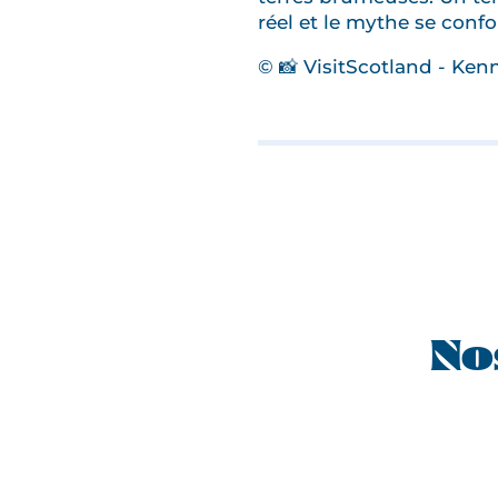
réel et le mythe se conf
© 📸 VisitScotland - Ke
No