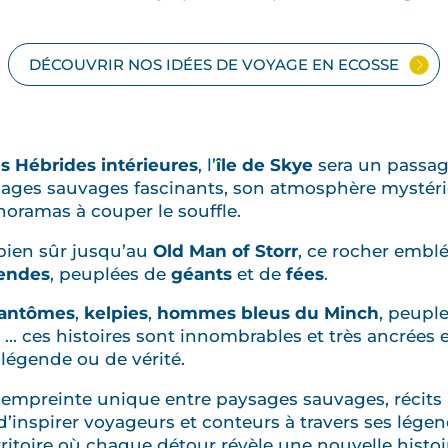
DÉCOUVRIR NOS IDÉES DE VOYAGE EN ECOSSE
s Hébrides intérieures
, l’
île de Skye
sera un passage
sages sauvages fascinants, son atmosphère mystér
anoramas à couper le souffle.
bien sûr jusqu’au
Old Man of Storr
, ce rocher emblé
endes
, peuplées de
géants
et de
fées
.
fantômes
,
kelpies
,
hommes bleus du Minch
, peupl
, ... ces histoires sont innombrables et très ancrées 
e légende ou de vérité.
e empreinte unique entre paysages sauvages, récit
d’inspirer voyageurs et conteurs à travers ses lége
ritoire où chaque détour révèle une nouvelle histoi