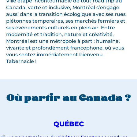
Ville étape incontournable de tout
road trip
au
Canada, verte et inclusive, Montréal s’engage
aussi dans la transition écologique avec ses rues
piétonnes temporaires, ses marchés fermiers et
ses événements culturels en plein air. Entre
modernité et tradition, nature et créativité,
Montréal est une métropole à part : humaine,
vivante et profondément francophone, où vous
vous sentez immédiatement bienvenu.
Tabernacle !
Où partir au Canada ?
DÉCOUVREZ
QUÉBEC
NOS