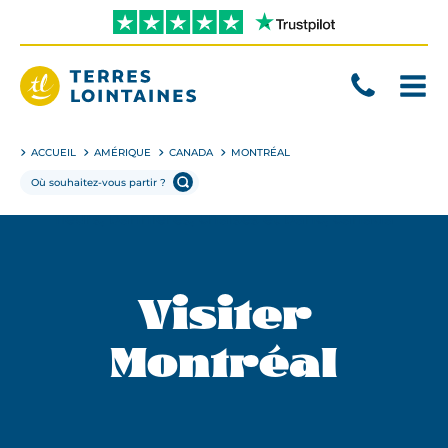
Aller
directement
au
contenu
Terres
Lointaines
ACCUEIL
AMÉRIQUE
CANADA
MONTRÉAL
Visiter
Montréal