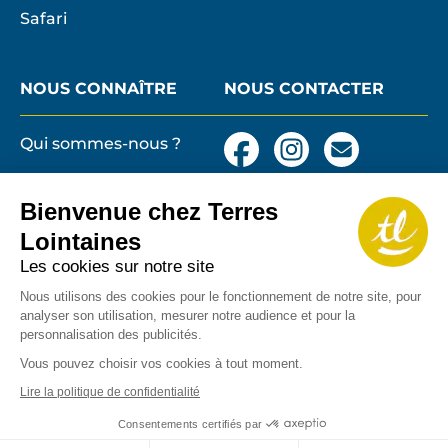
Safari
NOUS CONNAÎTRE
NOUS CONTACTER
Qui sommes-nous ?
Facebook
Instagram
Nous
contacter
Besoin d’un visa ?
par
Bienvenue chez Terres
email
Conditions générales
Lointaines
et particulières de
vente
Les cookies sur notre site
Terres lointaines
l'Associati
Membre 2026 de
Nous utilisons des cookies pour le fonctionnement de notre site, pour
Mentions légales,
Profession
analyser son utilisation, mesurer notre audience et pour la
cookies
de
personnalisation des publicités.
Solidarité
Protection des
Vous pouvez choisir vos cookies à tout moment.
du
données personnelles
Lire la politique de confidentialité
Tourisme
Copyrights
Consentements certifiés par