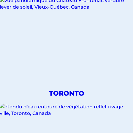
VOYAGES
POUR
LA
VILLE
DE
DÉCOUVREZ
TORONTO
NOS
VOYAGES
POUR
LA
VILLE
DE