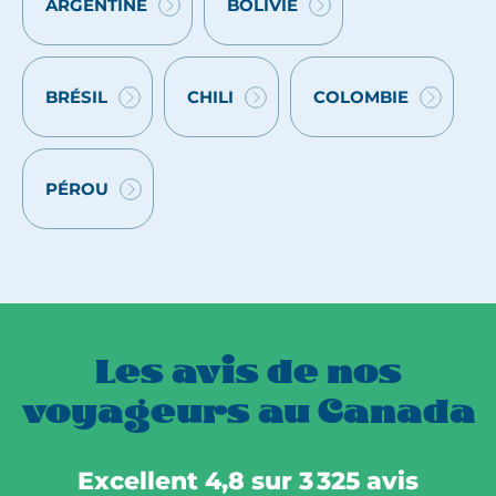
ARGENTINE
BOLIVIE
VOYAGES
VOYAGES
:
:
BRÉSIL
CHILI
COLOMBIE
VOYAGES
VOYAGES
VOYAGES
:
:
:
PÉROU
VOYAGES
:
Les avis de nos
voyageurs au Canada
Excellent 4,8 sur 3 325 avis