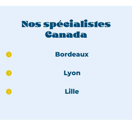
Nos spécialistes
Canada
Aller
Bordeaux
directement
au
Lyon
pied
de
page
Lille