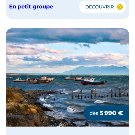
En petit groupe
DÉCOUVRIR
LE
NORD
DU
CHILI
EN
PETIT
GROUPE
5 990
€
dès