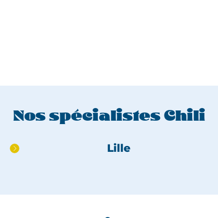
Nos spécialistes Chili
Aller
Lille
directement
au
pied
de
page