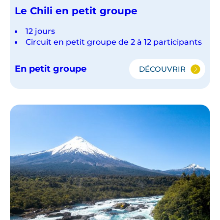
Le Chili en petit groupe
12 jours
Circuit en petit groupe de 2 à 12 participants
En petit groupe
DÉCOUVRIR
LE
CHILI
EN
PETIT
GROUPE