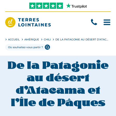
Aller
directement
au
contenu
Terres
Lointaines
ACCUEIL
AMÉRIQUE
CHILI
DE LA PATAGONIE AU DÉSERT D’ATACAMA ET L’ÎLE DE PÂQUES
De la Patagonie
au désert
d’Atacama et
l’Île de Pâques