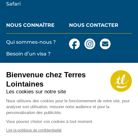
Safari
NOUS CONNAÎTRE
NOUS CONTACTER
Qui sommes-nous ?
Facebook
Instagram
Nous
contacter
Besoin d’un visa ?
par
email
Conditions générales
et particulières de
Bienvenue chez Terres
vente
Terres lointaines
Lointaines
l'Associati
Membre 2026 de
Mentions légales,
Les cookies sur notre site
Profession
cookies
de
Nous utilisons des cookies pour le fonctionnement de notre site, pour
analyser son utilisation, mesurer notre audience et pour la
Solidarité
Protection des
personnalisation des publicités.
du
données personnelles
Tourisme
Vous pouvez choisir vos cookies à tout moment.
Copyrights
Lire la politique de confidentialité