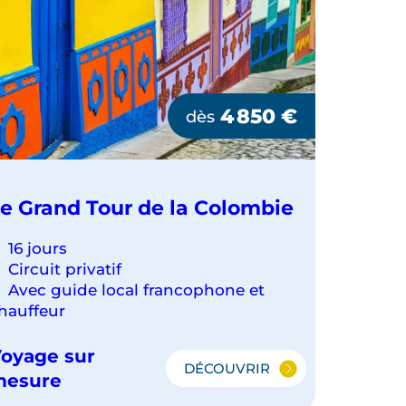
4 850
€
dès
e Grand Tour de la Colombie
16 jours
Circuit privatif
Avec guide local francophone et
hauffeur
oyage sur
DÉCOUVRIR
LE
mesure
GRAND