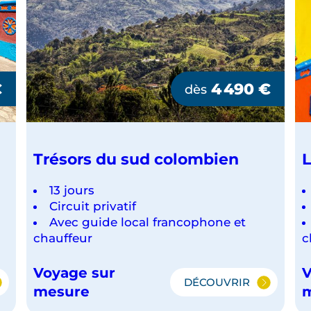
€
4 490
€
dès
Trésors du sud colombien
L
13 jours
Circuit privatif
Avec guide local francophone et
chauffeur
c
Voyage sur
V
DÉCOUVRIR
TES
TRÉSORS
mesure
DU