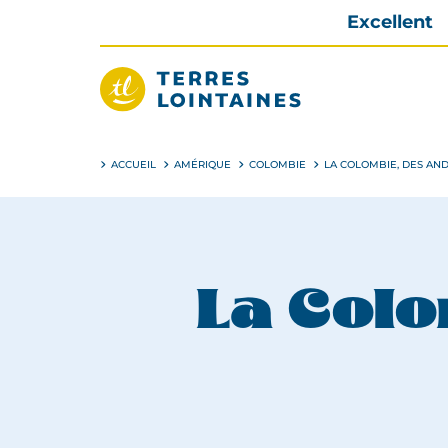
Aller
Excellent
directement
au
contenu
Terres
Lointaines
ACCUEIL
AMÉRIQUE
COLOMBIE
LA COLOMBIE, DES AN
La Col