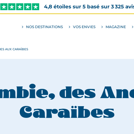
4,8 étoiles sur 5 basé sur 3 325 avi
NOS DESTINATIONS
VOS ENVIES
MAGAZINE
ALLER
AU
SOUS-
MENU
ENVIES
DES AUX CARAÏBES
ombie, des An
Caraïbes