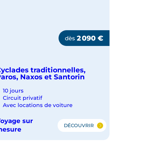
2 090
€
dès
yclades traditionnelles,
aros, Naxos et Santorin
10 jours
Circuit privatif
Avec locations de voiture
oyage sur
DÉCOUVRIR
CYCLADES
mesure
TRADITIONNELLES,