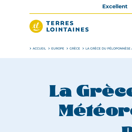
Aller
Excellent
directement
au
contenu
Terres
Lointaines
ACCUEIL
EUROPE
GRÈCE
LA GRÈCE DU PÉLOPONNÈSE 
La Grèc
Météore