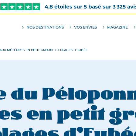
4,8 étoiles sur 5 basé sur 3 325 avi
NOS DESTINATIONS
VOS ENVIES
MAGAZINE
ALLER
AU
SOUS-
MENU
ENVIES
AUX MÉTÉORES EN PETIT GROUPE ET PLAGES D’EUBÉE
e du Pélopon
s en petit g
plages d’Eubé