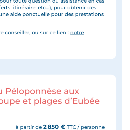
pour toute question ou assistance en cas
rts, itinéraire, etc...), pour obtenir des
une aide ponctuelle pour des prestations
 conseiller, ou sur ce lien :
notre
du Péloponnèse aux
roupe et plages d’Eubée
2 850
€
à partir de
TTC / personne