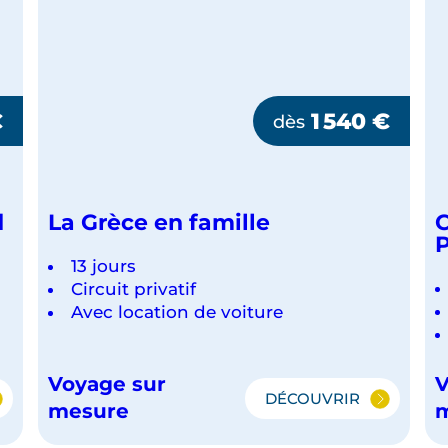
€
1 540
€
dès
d
La Grèce en famille
C
P
13 jours
Circuit privatif
Avec location de voiture
Voyage sur
V
DÉCOUVRIR
IEL
LA
mesure
GRÈCE