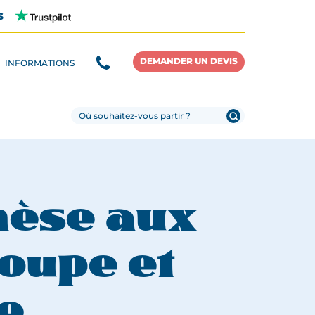
s
DEMANDER UN DEVIS
INFORMATIONS
nèse aux
roupe et
e