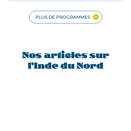
ET
VALLÉE
DU
PLUS DE PROGRAMMES
GANGE:
L'INDE
DU
NORD
EN
PETIT
Nos articles sur
GROUPE
l'Inde du Nord