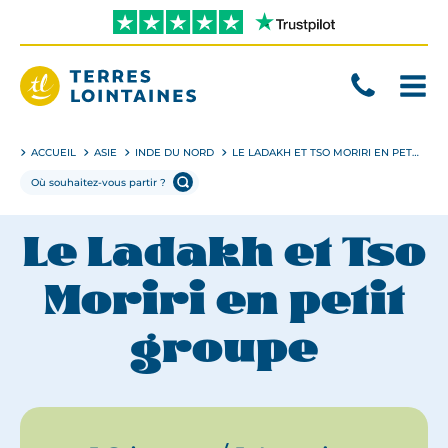
Aller
directement
au
contenu
Terres
Lointaines
ACCUEIL
ASIE
INDE DU NORD
LE LADAKH ET TSO MORIRI EN PETIT GROUPE
Le Ladakh et Tso
Moriri en petit
groupe