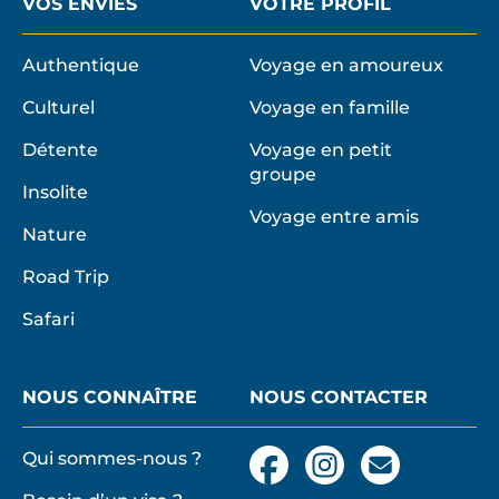
VOS ENVIES
VOTRE PROFIL
Authentique
Voyage en amoureux
Culturel
Voyage en famille
Détente
Voyage en petit
groupe
Insolite
Voyage entre amis
Nature
Road Trip
Safari
NOUS CONNAÎTRE
NOUS CONTACTER
Qui sommes-nous ?
Facebook
Instagram
Nous
contacter