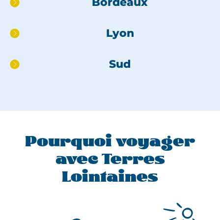
Bordeaux
directement
au
Lyon
pied
de
page
Sud
Pourquoi voyager
avec Terres
Lointaines