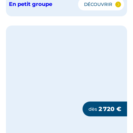
En petit groupe
DÉCOUVRIR
RAJASTHAN,
L'INDE
DU
NORD
EN
PETIT
GROUPE
2 720
€
dès