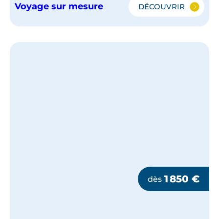
Voyage sur mesure
DÉCOUVRIR
THAÏLANDE,
BANGKOK,
RIVIÈRE
KWAI
ET
MER
D'ANDAMAN
1 850
€
dès