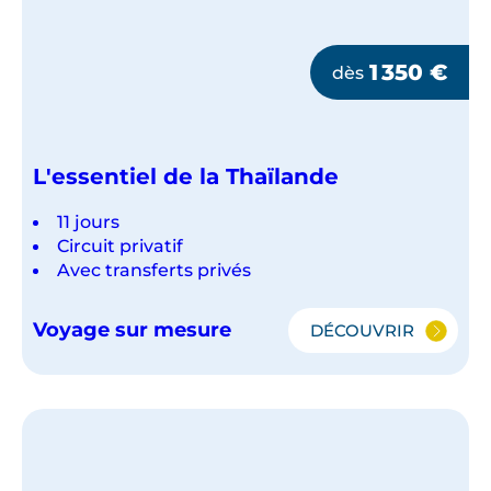
1 350
€
dès
L'essentiel de la Thaïlande
11 jours
Circuit privatif
Avec transferts privés
Voyage sur mesure
DÉCOUVRIR
L'ESSENTIEL
DE
LA
THAÏLANDE