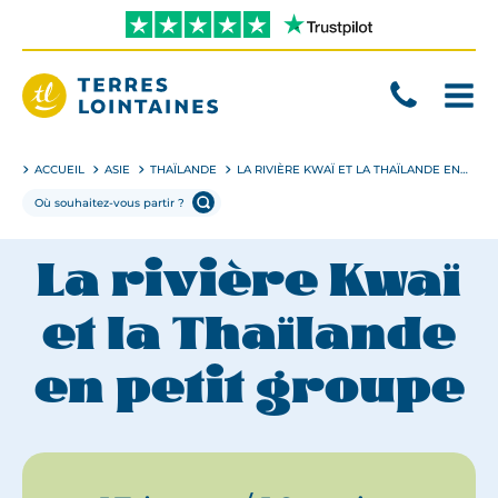
Aller
directement
au
contenu
Terres
Lointaines
ACCUEIL
ASIE
THAÏLANDE
LA RIVIÈRE KWAÏ ET LA THAÏLANDE EN PETIT GROUPE
La rivière Kwaï
et la Thaïlande
en petit groupe