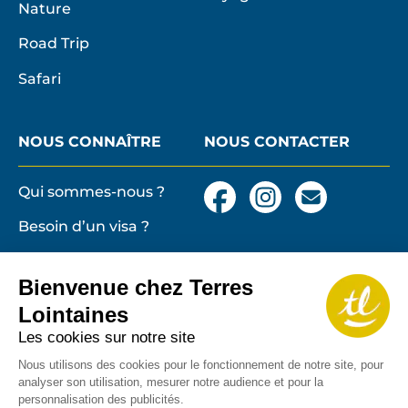
Nature
Road Trip
Safari
NOUS CONNAÎTRE
NOUS CONTACTER
Qui sommes-nous ?
Facebook
Instagram
Nous
contacter
Besoin d’un visa ?
par
email
Conditions générales
et particulières de
Bienvenue chez Terres
vente
Terres lointaines
Lointaines
l'Associati
Membre 2026 de
Mentions légales,
Les cookies sur notre site
Profession
cookies
de
Nous utilisons des cookies pour le fonctionnement de notre site, pour
analyser son utilisation, mesurer notre audience et pour la
Solidarité
Protection des
personnalisation des publicités.
du