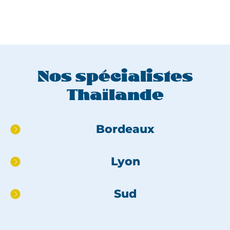
Nos spécialistes
Thaïlande
Aller
Bordeaux
directement
au
Lyon
pied
de
page
Sud