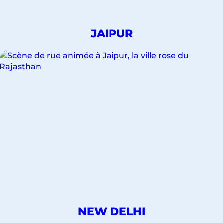
DÉCOUVREZ
JAIPUR
NOS
VOYAGES
POUR
LA
VILLE
DE
DÉCOUVREZ
NEW DELHI
NOS