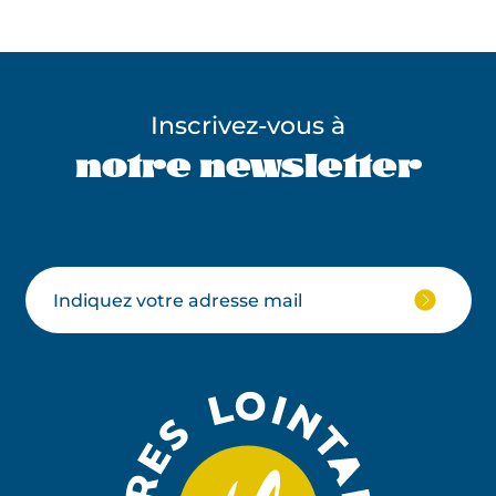
Inscrivez-vous à
notre newsletter
Ne pas remplir ce champ
Votre
JE
M'ABON
email
À
LA
NEWSLE