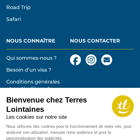
Road Trip
Safari
NOUS CONNAÎTRE
NOUS CONTACTER
Qui sommes-nous ?
Facebook
Instagram
Nous
contacter
Besoin d’un visa ?
par
email
Conditions générales
et particulières de
vente
Terres lointaines
Bienvenue chez Terres
l'Associati
Membre 2026 de
Mentions légales,
Lointaines
Profession
cookies
Les cookies sur notre site
de
Solidarité
Protection des
Nous utilisons des cookies pour le fonctionnement de notre site, pour
du
données personnelles
analyser son utilisation, mesurer notre audience et pour la
Tourisme
personnalisation des publicités.