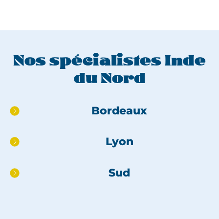
Nos spécialistes Inde
du Nord
Aller
Bordeaux
directement
au
Lyon
pied
de
page
Sud