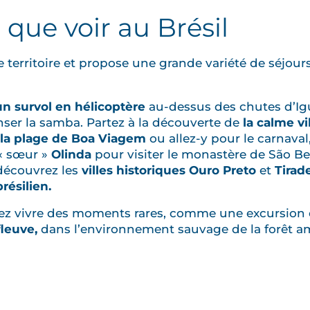
 que voir au Brésil
territoire et propose une grande variété de séjours 
un survol en hélicoptère
au-dessus des chutes d’Igu
ser la samba. Partez à la découverte de
la calme
vi
 la plage de Boa Viagem
ou allez-y pour le carnaval,
 « sœur »
Olinda
pour visiter le monastère de São Be
 découvrez les
villes
historiques Ouro Preto
et
Tirad
résilien.
rtez vivre des moments rares, comme une excursion
fleuve,
dans l’environnement sauvage de la forêt a