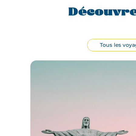
Découvre
Filtrer
Tous les voya
par
type
de
voyage