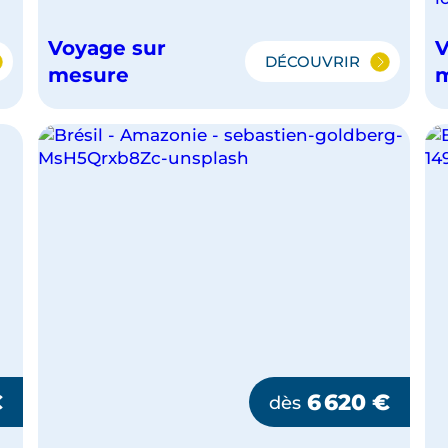
Voyage sur
V
DÉCOUVRIR
L'ESSENTIEL
mesure
DU
BRÉSIL
€
6 620
€
dès