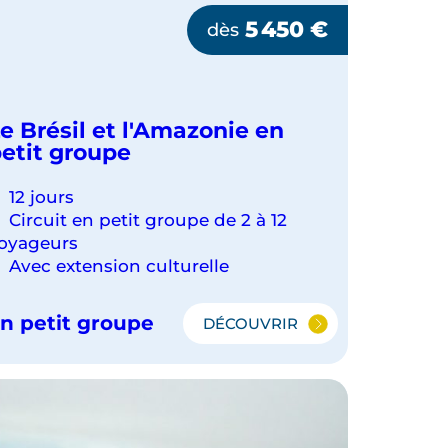
5 450
€
dès
e Brésil et l'Amazonie en
etit groupe
12 jours
Circuit en petit groupe de 2 à 12
oyageurs
Avec extension culturelle
n petit groupe
DÉCOUVRIR
LE
BRÉSIL
ET
L'AMAZONIE
EN
PETIT