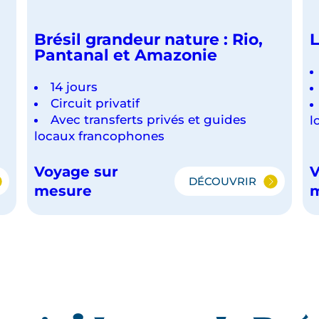
Brésil grandeur nature : Rio,
L
Pantanal et Amazonie
14 jours
Circuit privatif
Avec transferts privés et guides
l
locaux francophones
Voyage sur
V
DÉCOUVRIR
BRÉSIL
mesure
:
GRANDEUR
NATURE
:
RIO,
PANTANAL
ET
AMAZONIE