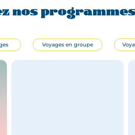
z nos programmes 
ges
Voyages en groupe
Voya