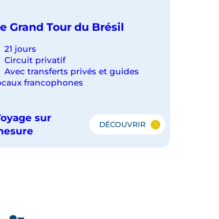
e Grand Tour du Brésil
21 jours
Circuit privatif
Avec transferts privés et guides
ocaux francophones
oyage sur
DÉCOUVRIR
LE
mesure
GRAND
TOUR
DU
BRÉSIL