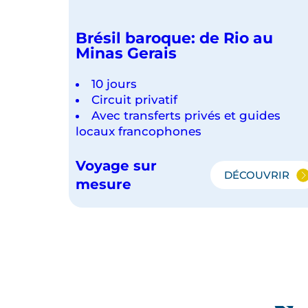
Brésil baroque: de Rio au
Minas Gerais
10 jours
Circuit privatif
Avec transferts privés et guides
locaux francophones
Voyage sur
DÉCOUVRIR
BRÉSIL
mesure
BAROQUE
DE
RIO
AU
MINAS
GERAIS