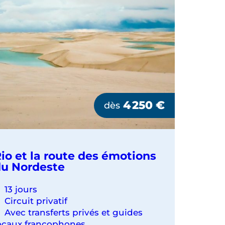
GROUPE
4 250
€
dès
io et la route des émotions
u Nordeste
13 jours
Circuit privatif
Avec transferts privés et guides
ocaux francophones