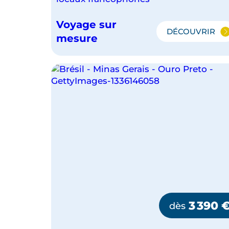
Voyage sur
DÉCOUVRIR
TRIO
mesure
CARIOCA
:
RIO,
ILHA
GRANDE
ET
PARATY
3 390
dès