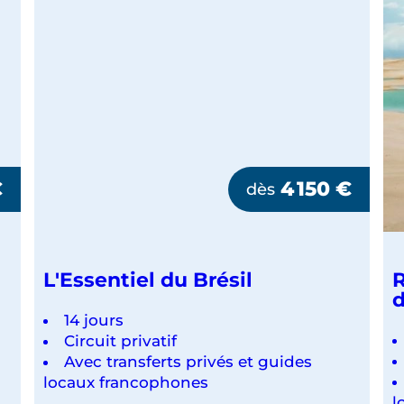
GROUPE
€
4 150
€
dès
L'Essentiel du Brésil
R
d
14 jours
Circuit privatif
Avec transferts privés et guides
locaux francophones
l