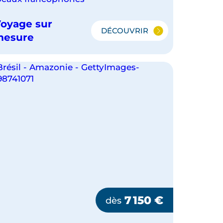
oyage sur
DÉCOUVRIR
RIO
mesure
ET
LA
ROUTE
DES
ÉMOTIONS
DU
NORDESTE
7 150
€
dès