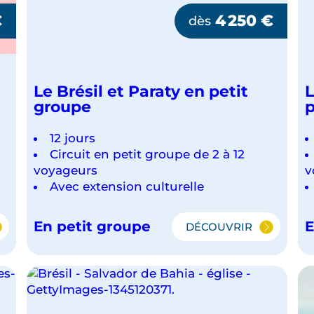
€
4 250
€
dès
Le Brésil et Paraty en petit
L
groupe
p
12 jours
Circuit en petit groupe de 2 à 12
voyageurs
v
Avec extension culturelle
En petit groupe
E
DÉCOUVRIR
LE
BRÉSIL
ET
PARATY
EN
PETIT