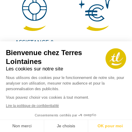
ASSISTANCE &
QUALITÉ
CONCIERGERIE
Bienvenue chez Terres
Lointaines
L'assurance d'être
Des prestations de
accompagné pendant
qualité au meilleur prix
Les cookies sur notre site
votre voyage 7/7
Nous utilisons des cookies pour le fonctionnement de notre site, pour
analyser son utilisation, mesurer notre audience et pour la
personnalisation des publicités.
Vous pouvez choisir vos cookies à tout moment.
Lire la politique de confidentialité
Inscrivez-vous à
Consentements certifiés par
notre newsletter
Non merci
Je choisis
OK pour moi