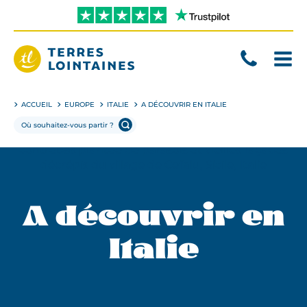
Aller
directement
au
contenu
Terres
Lointaines
ACCUEIL
EUROPE
ITALIE
A DÉCOUVRIR EN ITALIE
A découvrir en
Italie