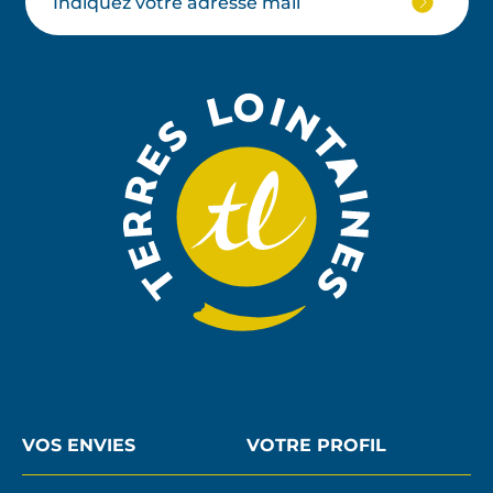
Votre
JE
M'ABON
email
À
LA
NEWSLE
VOS ENVIES
VOTRE PROFIL