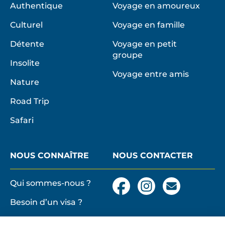
Authentique
Voyage en amoureux
Culturel
Voyage en famille
Détente
Voyage en petit
groupe
Insolite
Voyage entre amis
Nature
Road Trip
Safari
NOUS CONNAÎTRE
NOUS CONTACTER
Qui sommes-nous ?
Facebook
Instagram
Nous
contacter
Besoin d’un visa ?
par
email
Conditions générales