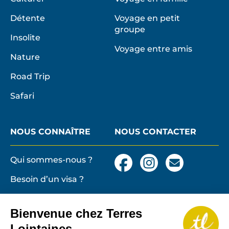
Détente
Voyage en petit
groupe
Insolite
Voyage entre amis
Nature
Road Trip
Safari
NOUS CONNAÎTRE
NOUS CONTACTER
Qui sommes-nous ?
Facebook
Instagram
Nous
contacter
Besoin d’un visa ?
par
email
Conditions générales
et particulières de
Bienvenue chez Terres
vente
Terres lointaines
Lointaines