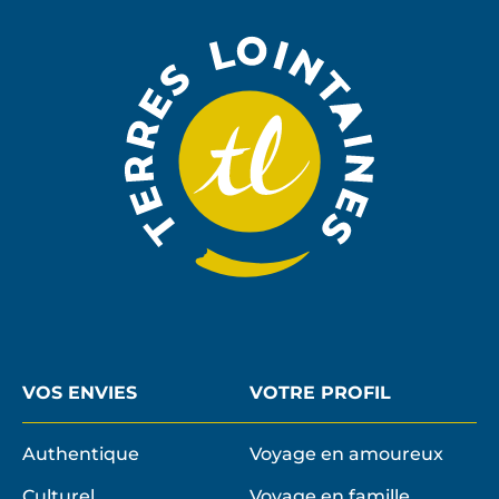
À
LA
NEWSLE
VOS ENVIES
VOTRE PROFIL
Authentique
Voyage en amoureux
Culturel
Voyage en famille