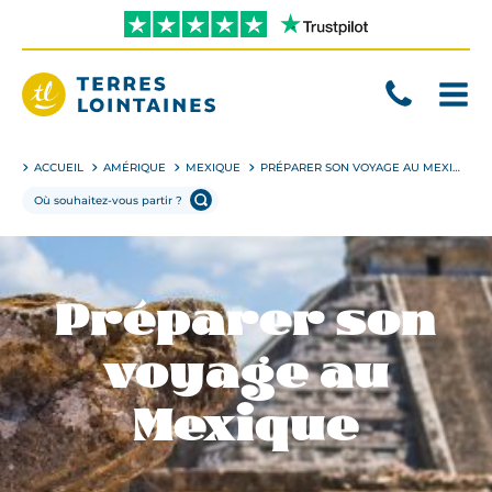
Aller
directement
au
contenu
Terres
Lointaines
ACCUEIL
AMÉRIQUE
MEXIQUE
PRÉPARER SON VOYAGE AU MEXIQUE
Préparer son
voyage au
Mexique