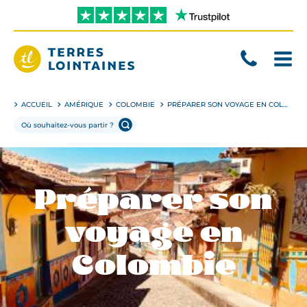
Aller
directement
au
contenu
Terres
Lointaines
ACCUEIL
AMÉRIQUE
COLOMBIE
PRÉPARER SON VOYAGE EN COLOMBIE
Préparer son
voyage en
Colombie