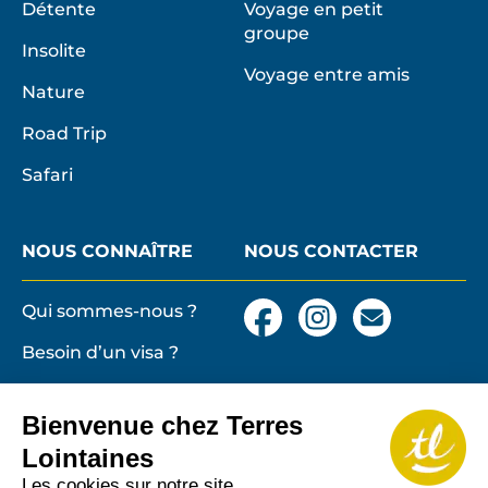
Détente
Voyage en petit
groupe
Insolite
Voyage entre amis
Nature
Road Trip
Safari
NOUS CONNAÎTRE
NOUS CONTACTER
Qui sommes-nous ?
Facebook
Instagram
Nous
contacter
Besoin d’un visa ?
par
email
Conditions générales
et particulières de
Bienvenue chez Terres
vente
Terres lointaines
Lointaines
l'Associati
Membre 2026 de
Mentions légales,
Les cookies sur notre site