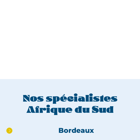
Nos spécialistes
Afrique du Sud
Aller
Bordeaux
directement