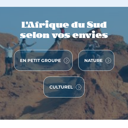
L'Afrique du Sud
selon vos envies
VOYAGE
VOYAGE
EN PETIT GROUPE
NATURE
VOYAGE
CULTUREL