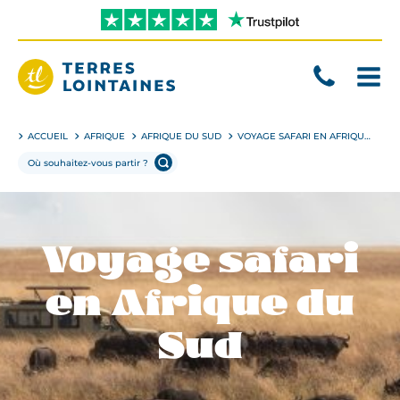
Aller
directement
au
contenu
Terres
Lointaines
ACCUEIL
AFRIQUE
AFRIQUE DU SUD
VOYAGE SAFARI EN AFRIQUE DU SUD
Voyage safari
en Afrique du
Sud