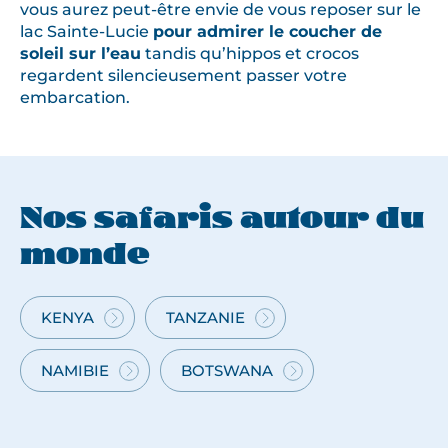
vous aurez peut-être envie de vous reposer sur le
lac Sainte-Lucie
pour admirer le coucher de
soleil sur l’eau
tandis qu’hippos et crocos
regardent silencieusement passer votre
embarcation.
Nos safaris autour du
monde
KENYA
TANZANIE
VOYAGE
VOYAGE
SAFARI
SAFARI
AU
EN
NAMIBIE
BOTSWANA
VOYAGE
VOYAGE
KENYA
TANZANIE
SAFARI
SAFARI
EN
AU
NAMIBIE
BOTSWANA