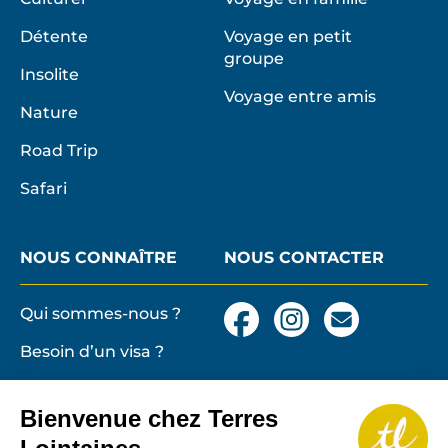
Détente
Voyage en petit
groupe
Insolite
Voyage entre amis
Nature
Road Trip
Safari
NOUS CONNAÎTRE
NOUS CONTACTER
Qui sommes-nous ?
Facebook
Instagram
Nous
contacter
Besoin d’un visa ?
par
email
Conditions générales
et particulières de
Bienvenue chez Terres
vente
Terres lointaines