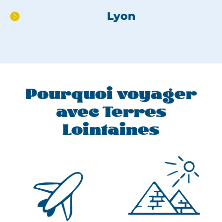
au
Lyon
pied
de
page
Pourquoi voyager
avec Terres
Lointaines