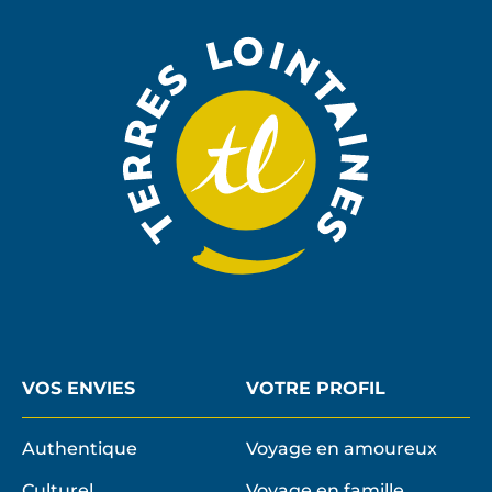
À
LA
NEWSLE
VOS ENVIES
VOTRE PROFIL
Authentique
Voyage en amoureux
Culturel
Voyage en famille