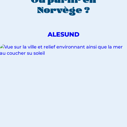
Où partir en
Norvège ?
DÉCOUVREZ
ALESUND
NOS
VOYAGES
POUR
LA
VILLE
DE