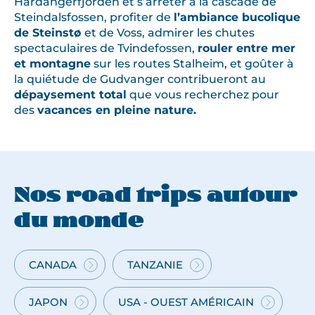
Hardangerfjorden et s’arrêter à la cascade de
r
Steindalsfossen, profiter de
l’ambiance bucolique
i
de Steinstø
et de Voss, admirer les chutes
p
spectaculaires de Tvindefossen,
rouler entre mer
et montagne
sur les routes Stalheim, et goûter à
à
la quiétude de Gudvanger contribueront au
t
dépaysement total
que vous recherchez pour
r
des
vacances en pleine nature.
a
v
e
r
s
Nos road trips autour
l
du monde
e
p
a
CANADA
TANZANIE
CANADA
ROAD
y
—
TRIP
s
ROAD
EN
JAPON
USA - OUEST AMÉRICAIN
ROAD
ROAD
.