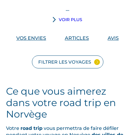
...
L
VOIR PLUS
a
s
VOS ENVIES
ARTICLES
AVIS
a
i
s
FILTRER LES VOYAGES
o
n
q
u
Ce que vous aimerez
i
dans votre road trip en
s
’
Norvège
é
t
Votre
road trip
vous permettra de faire défiler
i
pendant votre voyage en Norvège
des villes de