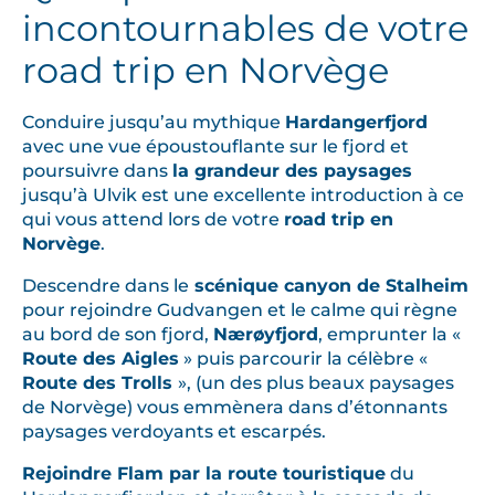
incontournables de votre
s
t
road trip en Norvège
p
r
Conduire jusqu’au mythique
Hardangerfjord
o
avec une vue époustouflante sur le fjord et
p
poursuivre dans
la grandeur des paysages
i
jusqu’à Ulvik est une excellente introduction à ce
c
qui vous attend lors de votre
road trip en
e
Norvège
.
a
Descendre dans le
scénique canyon de Stalheim
u
pour rejoindre Gudvangen et le calme qui règne
x
au bord de son fjord,
Nærøyfjord
, emprunter la «
r
Route des Aigles
» puis parcourir la célèbre «
o
Route des Trolls
», (un des plus beaux paysages
a
de Norvège) vous emmènera dans d’étonnants
paysages verdoyants et escarpés.
d
-
Rejoindre Flam par la route touristique
du
t