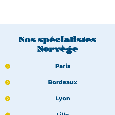
Nos spécialistes
Norvège
Aller
Paris
directement
au
Bordeaux
pied
de
page
Lyon
Lille