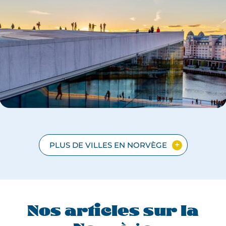
POUR
LA
VILLE
DE
PLUS DE VILLES EN NORVÈGE
UVREZ
OUVREZ
ANGER
MSØ
GES
AGES
R
E
Nos articles sur la