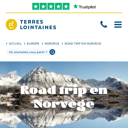
Aller
directement
au
contenu
Terres
Lointaines
ACCUEIL
EUROPE
NORVÈGE
ROAD TRIP EN NORVÈGE
Road trip en
Norvège