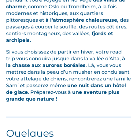
r
charme
, comme Oslo ou Trondheim, à la fois
e
modernes et historiques, aux quartiers
d
pittoresques et
à l’atmosphère chaleureuse,
des
paysages à couper le souffle, des routes côtières,
e
sentiers montagneux, des vallées,
fjords et
m
archipels.
a
i
Si vous choisissez de partir en hiver, votre road
à
trip vous conduira jusque dans la vallée d’Alta,
à
la chasse aux aurores boréales
. Là, vous vous
s
mettrez dans la peau d’un musher en conduisant
e
votre attelage de chiens, rencontrerez une famille
p
Sami et passerez même
une nuit dans un hôtel
t
de glace
. Préparez-vous à
une aventure plus
e
grande que nature !
m
b
r
e
Quelques
e