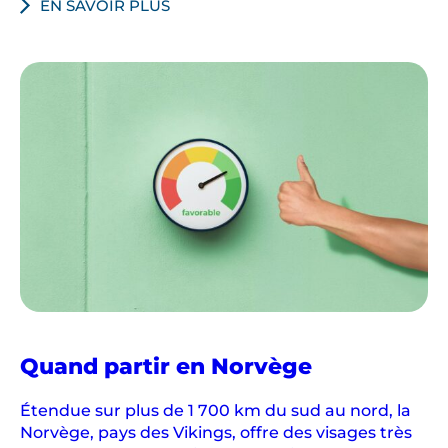
d
EN SAVOIR PLUS
é
c
o
u
v
e
r
t
e
.
Quand partir en Norvège
Étendue sur plus de 1 700 km du sud au nord, la
Norvège, pays des Vikings, offre des visages très