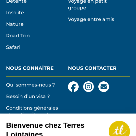
Détente
Voyage en petit
groupe
Insolite
Voyage entre amis
Nature
Road Trip
Safari
NOUS CONNAÎTRE
NOUS CONTACTER
Qui sommes-nous ?
Facebook
Instagram
Nous
contacter
Besoin d’un visa ?
par
email
Conditions générales
et particulières de
vente
Terres lointaines
Bienvenue chez Terres
l'Associati
Membre 2026 de
Mentions légales,
Lointaines