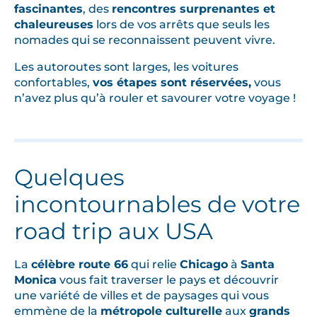
o
fascinantes
, des
rencontres surprenantes et
r
chaleureuses
lors de vos arrêts que seuls les
k
nomades qui se reconnaissent peuvent vivre.
à
Les autoroutes sont larges, les voitures
l
confortables,
vos étapes sont réservées,
vous
’
n’avez plus qu’à rouler et savourer votre voyage !
A
r
i
z
Quelques
o
n
incontournables de votre
a
road trip aux USA
,
c
La
célèbre route 66
qui relie
Chicago
à
Santa
l
Monica
vous fait traverser le pays et découvrir
i
une variété de villes et de paysages qui vous
c
emmène de la
métropole culturelle
aux
grands