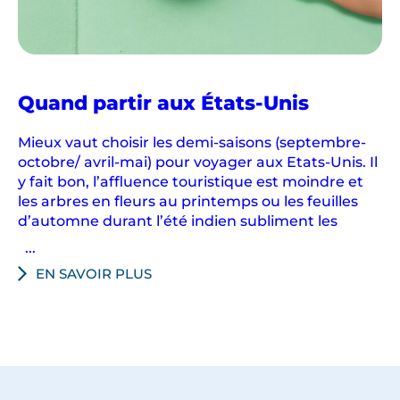
i
t
r
ê
Quand partir aux États-Unis
v
e
Mieux vaut choisir les demi-saisons (septembre-
r
octobre/ avril-mai) pour voyager aux Etats-Unis. Il
e
y fait bon, l’affluence touristique est moindre et
t
les arbres en fleurs au printemps ou les feuilles
v
d’automne durant l’été indien subliment les
o
...
u
EN SAVOIR PLUS
s
o
n
t
d
o