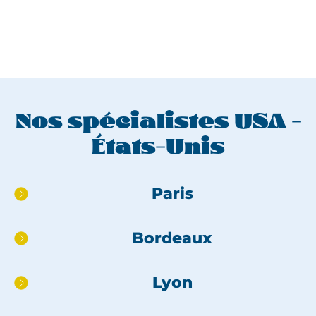
Nos spécialistes USA -
États-Unis
Aller
Paris
directement
au
Bordeaux
pied
de
page
Lyon