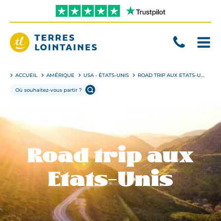
Aller
directement
au
contenu
Terres
Lointaines
ACCUEIL
AMÉRIQUE
USA - ÉTATS-UNIS
ROAD TRIP AUX ETATS-UNIS
Road trip aux
Etats-Unis