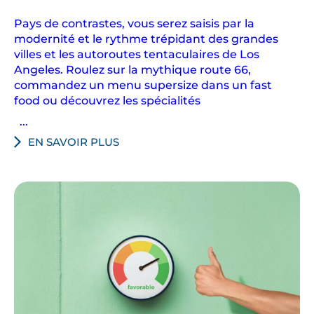
i
Pays de contrastes, vous serez saisis par la
n
modernité et le rythme trépidant des grandes
q
villes et les autoroutes tentaculaires de Los
u
Angeles. Roulez sur la mythique route 66,
i
commandez un menu supersize dans un fast
v
food ou découvrez les spécialités
o
...
u
EN SAVOIR PLUS
s
o
n
t
t
a
n
t
f
a