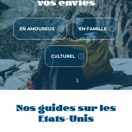
vos envies
o
n
t
r
VOYAGE
VOYAGE
EN AMOUREUX
EN FAMILLE
e
s
v
o
VOYAGE
CULTUREL
u
s
r
a
p
p
e
Nos guides sur les
l
Etats-Unis
l
e