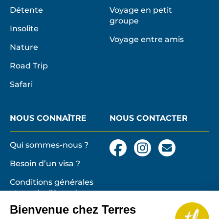
Détente
Voyage en petit
groupe
Insolite
Voyage entre amis
Nature
Road Trip
Safari
NOUS CONNAÎTRE
NOUS CONTACTER
Qui sommes-nous ?
Facebook
Instagram
Nous
contacter
Besoin d’un visa ?
par
email
Conditions générales
et particulières de
vente
Terres lointaines
Bienvenue chez Terres
l'Associati
Membre 2026 de