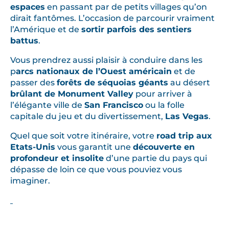
h
espaces
en passant par de petits villages qu’on
é
dirait fantômes. L’occasion de parcourir vraiment
s
l’Amérique et de
sortir parfois des sentiers
,
battus
.
b
Vous prendrez aussi plaisir à conduire dans les
a
p
arcs nationaux de l’Ouest américain
et de
l
passer des
forêts de séquoias géants
au désert
l
brûlant de Monument Valley
pour arriver à
a
l’élégante ville de
San Francisco
ou la folle
capitale du jeu et du divertissement,
Las Vegas
.
d
e
Quel que soit votre itinéraire, votre
road trip aux
s
Etats-Unis
vous garantit une
découverte en
c
profondeur et insolite
d’une partie du pays qui
o
dépasse de loin ce que vous pouviez vous
n
imaginer.
n
u
e