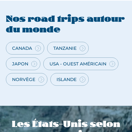
s
e
t
Nos road trips autour
p
du monde
r
o
m
CANADA
TANZANIE
CANADA
ROAD
e
—
TRIP
s
ROAD
EN
JAPON
USA - OUEST AMÉRICAIN
ROAD
ROAD
s
TRIP
TANZANIE
TRIP
TRIP
e
AU
DANS
NORVÈGE
ISLANDE
ROAD
ROAD
s
JAPON
L’OUEST
TRIP
TRIP
d
AMÉRICAIN
EN
EN
e
NORVÈGE
ISLANDE
r
e
n
Les États-Unis selon
c