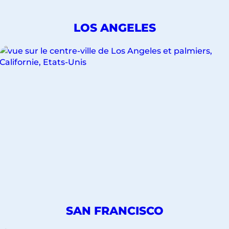
o
y
DÉCOUVREZ
LOS ANGELES
a
NOS
g
VOYAGES
POUR
e
LA
.
VILLE
DE
DÉCOUVREZ
SAN FRANCISCO
NOS