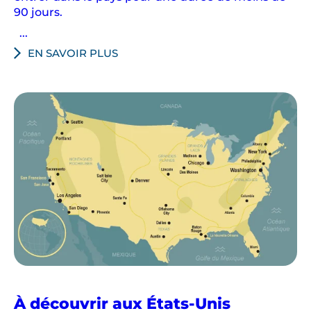
i
90 jours.
e
...
s
EN SAVOIR PLUS
d
u
c
i
n
é
m
a
a
m
é
r
i
c
À découvrir aux États-Unis
a