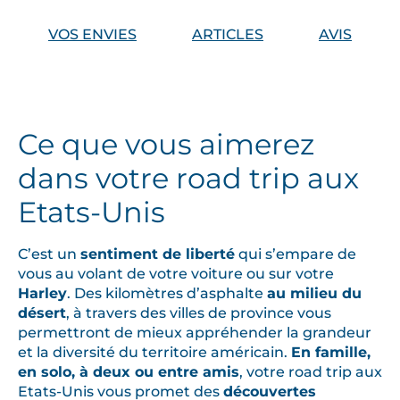
’
E
VOS ENVIES
ARTICLES
AVIS
s
t
e
n
O
Ce que vous aimerez
u
dans votre road trip aux
e
s
Etats-Unis
t
,
C’est un
sentiment de liberté
qui s’empare de
d
vous au volant de votre voiture ou sur votre
e
Harley
. Des kilomètres d’asphalte
au milieu du
N
désert
, à travers des villes de province vous
permettront de mieux appréhender la grandeur
e
et la diversité du territoire américain.
En famille,
w
en solo, à deux ou entre amis
, votre road trip aux
Y
Etats-Unis vous promet des
découvertes