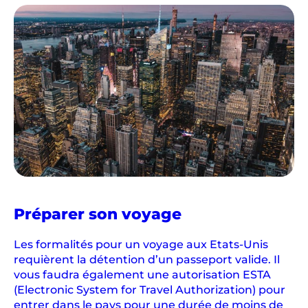
r
o
n
t
t
o
u
s
l
e
s
r
aux
Préparer son voyage
o
États-
a
Unis
Les formalités pour un voyage aux Etats-Unis
d
requièrent la détention d’un passeport valide. Il
m
vous faudra également une autorisation ESTA
o
(Electronic System for Travel Authorization) pour
v
entrer dans le pays pour une durée de moins de