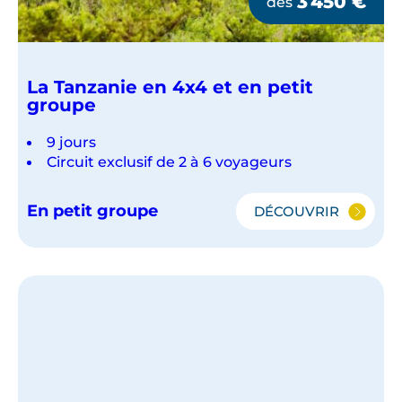
3 450
€
dès
La Tanzanie en 4x4 et en petit
groupe
9 jours
Circuit exclusif de 2 à 6 voyageurs
En petit groupe
DÉCOUVRIR
LA
TANZANIE
EN
4X4
ET
EN
PETIT
GROUPE