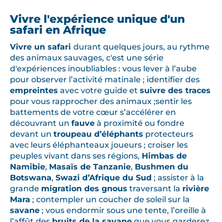
Vivre l'expérience unique d'un
safari en Afrique
Vivre un safari
durant quelques jours, au rythme
des animaux sauvages, c'est une série
d'expériences inoubliables : vous lever à l’aube
pour observer l’activité matinale ; identifier des
empreintes
avec votre guide et
suivre des traces
pour vous rapprocher des animaux ;sentir les
battements de votre cœur s’accélérer en
découvrant un
fauve
à proximité ou fondre
devant un
troupeau d’éléphants
protecteurs
avec leurs éléphanteaux joueurs ; croiser les
peuples vivant dans ses régions,
Himbas de
Namibie
,
Masaïs de Tanzanie
,
Bushmen du
Botswana
,
Swazi d’Afrique du Sud
; assister à la
grande
migration des gnous
traversant la
rivière
Mara
; contempler un coucher de soleil sur la
savane
; vous endormir sous une tente, l’oreille à
l’affût des
bruits de la savane
que vous garderez