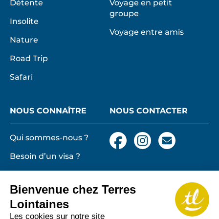
Détente
Voyage en petit
groupe
Insolite
Voyage entre amis
Nature
Road Trip
Safari
NOUS CONNAÎTRE
NOUS CONTACTER
Qui sommes-nous ?
Facebook
Instagram
Nous
contacter
Besoin d’un visa ?
par
email
Conditions générales
et particulières de
Bienvenue chez Terres
vente
Terres lointaines
Lointaines
l'Associati
Membre 2026 de
Mentions légales,
Les cookies sur notre site