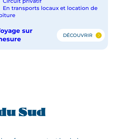
Circuit privatif
En transports locaux et location de
oiture
oyage sur
DÉCOUVRIR
SÉOUL
mesure
ET
JEJU
 du Sud