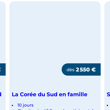
€
2 550
€
dès
d
La Corée du Sud en famille
S
10 jours