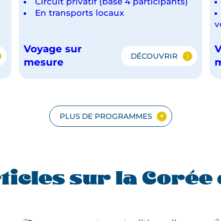
Circuit privatif (base 4 participants)
En transports locaux
v
Voyage sur
V
DÉCOUVRIR
IEL
LA
mesure
CORÉE
DU
SUD
EN
FAMILLE
PLUS DE PROGRAMMES
ticles sur la Corée