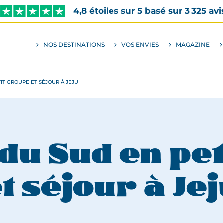
4,8 étoiles sur 5 basé sur 3 325 avi
NOS DESTINATIONS
VOS ENVIES
MAGAZINE
ALLER
AU
SOUS-
MENU
ENVIES
IT GROUPE ET SÉJOUR À JEJU
du Sud en pe
t séjour à Je