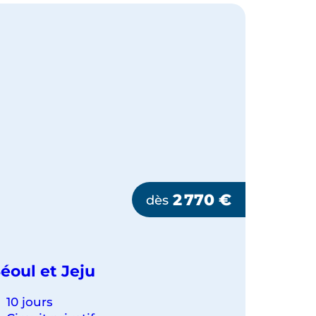
2 770
€
dès
éoul et Jeju
10 jours