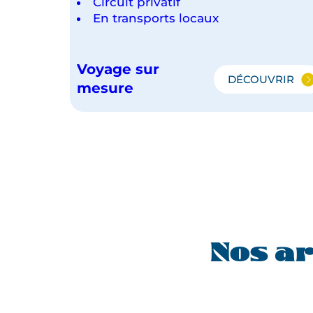
Circuit privatif
En transports locaux
Voyage sur
DÉCOUVRIR
L'ESSENT
mesure
DE
LA
CORÉE
DU
SUD
Nos ar