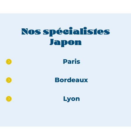
Nos spécialistes
Japon
Aller
Paris
directement
au
Bordeaux
pied
de
page
Lyon