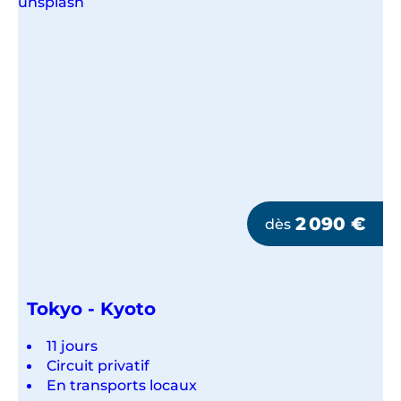
2 090
€
dès
Tokyo - Kyoto
11 jours
Circuit privatif
En transports locaux