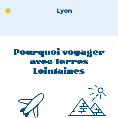
page
Lyon
Pourquoi voyager
avec Terres
Lointaines