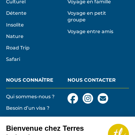
Culturel
Voyage en famille
Détente
Voyage en petit
groupe
Insolite
Voyage entre amis
Nature
Road Trip
Safari
NOUS CONNAÎTRE
NOUS CONTACTER
Qui sommes-nous ?
Facebook
Instagram
Nous
contacter
Besoin d’un visa ?
par
email
Conditions générales
et particulières de
Bienvenue chez Terres
vente
Terres lointaines