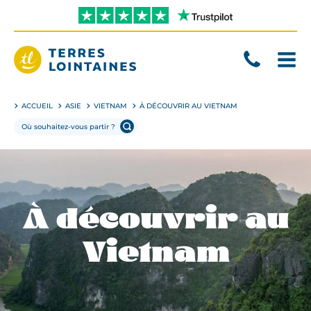
Aller
directement
au
contenu
Terres
Lointaines
ACCUEIL
ASIE
VIETNAM
À DÉCOUVRIR AU VIETNAM
À découvrir au
Vietnam