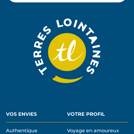
M'ABON
email
À
LA
NEWSLE
VOS ENVIES
VOTRE PROFIL
Authentique
Voyage en amoureux