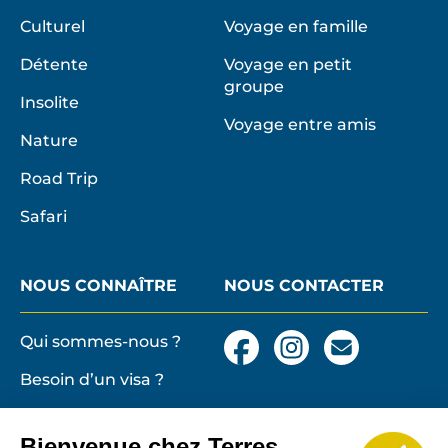
Culturel
Voyage en famille
Détente
Voyage en petit
groupe
Insolite
Voyage entre amis
Nature
Road Trip
Safari
NOUS CONNAÎTRE
NOUS CONTACTER
Qui sommes-nous ?
Facebook
Instagram
Nous
contacter
Besoin d’un visa ?
par
email
Conditions générales
et particulières de
Bienvenue chez Terres